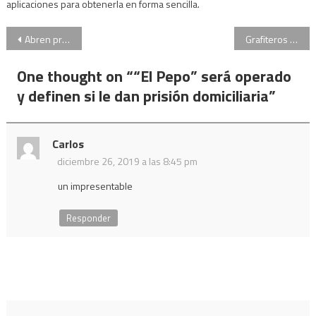
aplicaciones para obtenerla en forma sencilla.
Navegación
Abren proceso contra el presidente de Perú Vizcarra por presunta inducción al voto
Grafiteros atacaron a empleados del subte: quedaron detenidos y declararán ante la Justicia
de
One thought on “
“El Pepo” será operado
entradas
y definen si le dan prisión domiciliaria
”
Carlos
diciembre 26, 2019 a las 8:45 pm
un impresentable
Responder