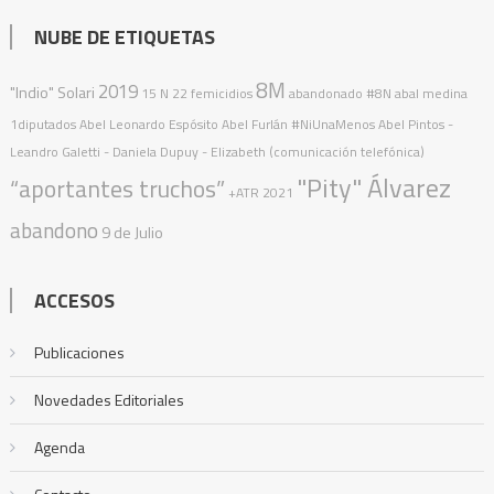
NUBE DE ETIQUETAS
8M
2019
"Indio" Solari
15 N
22 femicidios
abandonado
#8N
abal medina
1diputados
Abel Leonardo Espósito
Abel Furlán
#NiUnaMenos
Abel Pintos
-
Leandro Galetti - Daniela Dupuy - Elizabeth (comunicación telefónica)
"Pity" Álvarez
“aportantes truchos”
+ATR
2021
abandono
9 de Julio
ACCESOS
Publicaciones
Novedades Editoriales
Agenda