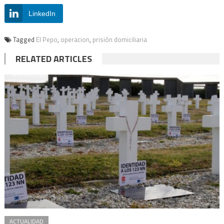
LinkedIn
Tagged
El Pepo
,
operacion
,
prisión domiciliaria
RELATED ARTICLES
ACTUALIDAD