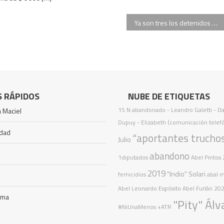
Ya son tres los detenidos por la muerte del hincha de Luján: serán indagados hoy
S RÁPIDOS
NUBE DE ETIQUETAS
15 N
abandonado
- Leandro Galetti - D
 Maciel
Dupuy - Elizabeth (comunicación telef
idad
“aportantes trucho
Julio
abandono
1diputados
Abel Pintos
2019
"Indio" Solari
femicidios
abal 
Abel Leonardo Espósito
Abel Furlán
20
ama
"Pity" Álv
#NiUnaMenos
+ATR