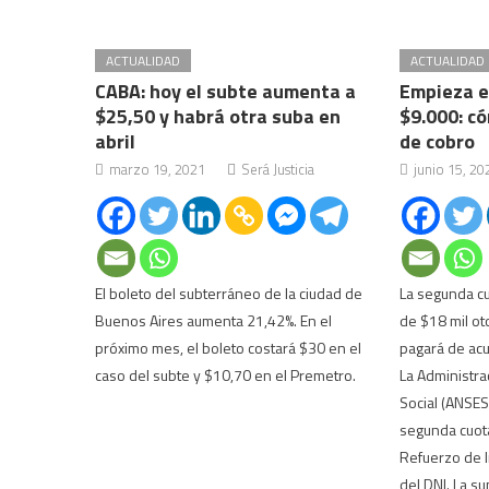
ACTUALIDAD
ACTUALIDAD
CABA: hoy el subte aumenta a
Empieza e
$25,50 y habrá otra suba en
$9.000: c
abril
de cobro
marzo 19, 2021
Será Justicia
junio 15, 20
El boleto del subterráneo de la ciudad de
La segunda cu
Buenos Aires aumenta 21,42%. En el
de $18 mil ot
próximo mes, el boleto costará $30 en el
pagará de acu
caso del subte y $10,70 en el Premetro.
La Administra
Social (ANSES
segunda cuota
Refuerzo de I
del DNI. La s