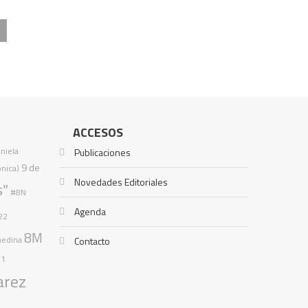
ACCESOS
aniela
Publicaciones
9 de
ónica)
Novedades Editoriales
s”
#8N
Agenda
22
8M
medina
Contacto
21
arez