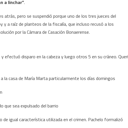
an a linchar”
.
es atrás, pero se suspendió porque uno de los tres jueces del
y a raíz de planteos de la fiscalía, que incluso recusó a los
solución por la Cámara de Casación Bonaerense.
ó y efectuó disparo en la cabeza y luego otros 5 en su cráneo. Quer
s a la casa de María Marta particularmente los días domingos
om
do que sea expulsado del barrio
de igual característica utilizada en el crimen. Pachelo formalizó