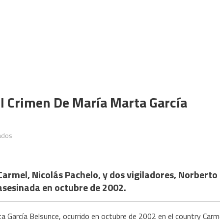
El Crimen De María Marta García
en
ados
Empieza
el
tercer
 Carmel, Nicolás Pachelo, y dos vigiladores, Norberto
juicio
asesinada en
octubre de 2002.
por
el
rta García Belsunce, ocurrido en octubre de 2002 en el country Carm