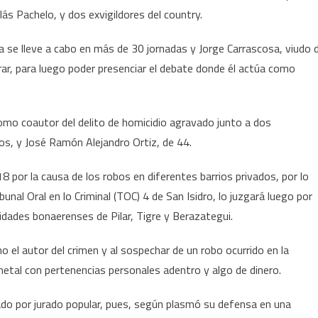
crimen
olás Pachelo, y dos exvigildores del country.
de
María
ta se lleve a cabo en más de 30 jornadas y Jorge Carrascosa, viudo 
Marta
arar, para luego poder presenciar el debate donde él actúa como
García
Belsunce
 como coautor del delito de homicidio agravado junto a dos
os, y José Ramón Alejandro Ortiz, de 44.
18 por la causa de los robos en diferentes barrios privados, por lo
ibunal Oral en lo Criminal (TOC) 4 de San Isidro, lo juzgará luego por
idades bonaerenses de Pilar, Tigre y Berazategui.
 el autor del crimen y al sospechar de un robo ocurrido en la
metal con pertenencias personales adentro y algo de dinero.
ado por jurado popular, pues, según plasmó su defensa en una