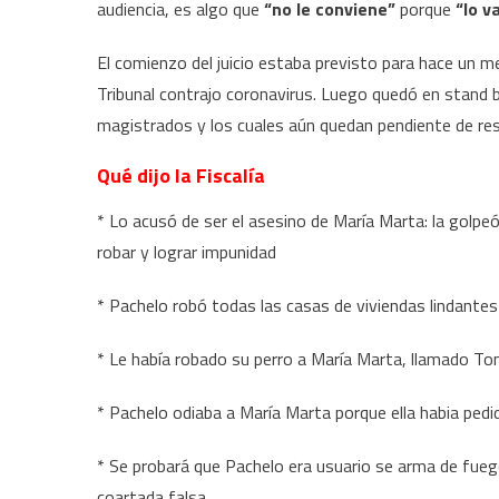
audiencia, es algo que
“no le conviene”
porque
“lo v
El comienzo del juicio estaba previsto para hace un m
Tribunal contrajo coronavirus. Luego quedó en stand by 
magistrados y los cuales aún quedan pendiente de re
Qué dijo la Fiscalía
* Lo acusó de ser el asesino de María Marta: la golpe
robar y lograr impunidad
* Pachelo robó todas las casas de viviendas lindante
* Le había robado su perro a María Marta, llamado T
* Pachelo odiaba a María Marta porque ella habia pedi
* Se probará que Pachelo era usuario se arma de fuego 
coartada falsa