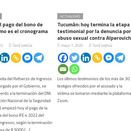
ACTUALIDAD
l pago del bono de
Tucumán: hoy termina la etapa
ómo es el cronograma
testimonial por la denuncia po
abuso sexual contra Alperovic
22
Será Justicia
mayo 7, 2020
Será Justicia
ota del Refuerzo de Ingresos
Los últimos testimonios de los más de 30
orgado por el Gobierno, se
testigos ofrecidos por el acusado y la
erdo a la terminación del DNI.
víctima se tomaron mediante la plataform
ción Nacional de la Seguridad
Zoom.
) empezó hoy el pago de la
 del bono IFE 4 2022 del
ngresos, según la terminación
uma de $ 9000 […]