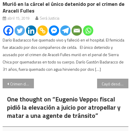
Murió en la cárcel el único detenido por el crimen de
Araceli Fulles
abril 15, 2019
Será Justicia
Darío Badaracco fue quemado vivo y falleció en el hospital. El femicida
fue atacado por dos compañeros de celda. El único detenido y
acusado por el crimen de Araceli Fulles murió en el penal de Sierra
Chica por quemaduras en todo su cuerpo. Darío Gastón Badaracco de
31 años, fuera quemado con agua hirviendo por dos […]
Navegación
Crimen del mago Alex y su novia: dólares falsos en una carpeta ensangrentada, la nueva pista
Cayó desde un auto en movimiento: murió atropellada por un camión de basura
de
One thought on “
Eugenio Veppo: fiscal
entradas
pidió la elevación a juicio por atropellar y
matar a una agente de tránsito
”