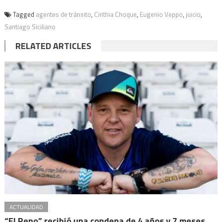
Tagged
agentes de tránsito
,
Cinthia Choque
,
Eugenio Veppo
,
juicio
,
Santiago Siciliano
RELATED ARTICLES
ACTUALIDAD
“El Pepo” recibió una condena de 4 años y 7 meses