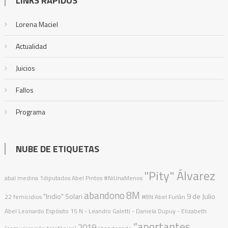
LINKS RÁPIDOS
Lorena Maciel
Actualidad
Juicios
Fallos
Programa
NUBE DE ETIQUETAS
"Pity" Álvarez
abal medina
1diputados
Abel Pintos
#NiUnaMenos
abandono
8M
"Indio" Solari
9 de Julio
22 femicidios
#8N
Abel Furlán
Abel Leonardo Espósito
15 N
- Leandro Galetti - Daniela Dupuy - Elizabeth
“aportantes
2019