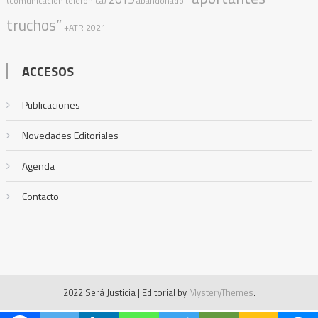
(comunicación telefónica)
abandonado
truchos”
+ATR
2021
ACCESOS
Publicaciones
Novedades Editoriales
Agenda
Contacto
2022 Será Justicia
|
Editorial by
MysteryThemes
.