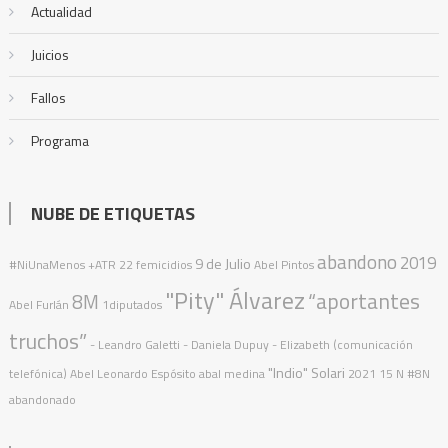
Actualidad
Juicios
Fallos
Programa
NUBE DE ETIQUETAS
abandono
2019
9 de Julio
#NiUnaMenos
+ATR
22 femicidios
Abel Pintos
"Pity" Álvarez
“aportantes
8M
Abel Furlán
1diputados
truchos”
- Leandro Galetti - Daniela Dupuy - Elizabeth (comunicación
"Indio" Solari
telefónica)
Abel Leonardo Espósito
abal medina
2021
15 N
#8N
abandonado