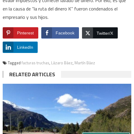
evadir impuestos y cometer lavado de dinero. Por ello, es que
en la causa de “la ruta del dinero K” fueron condenados el
empresario y sus hijos.
Pinterest
Facebook
Twitter/X
LinkedIn
Tagged
facturas truchas
,
Lázaro Báez
,
Martín Báez
RELATED ARTICLES