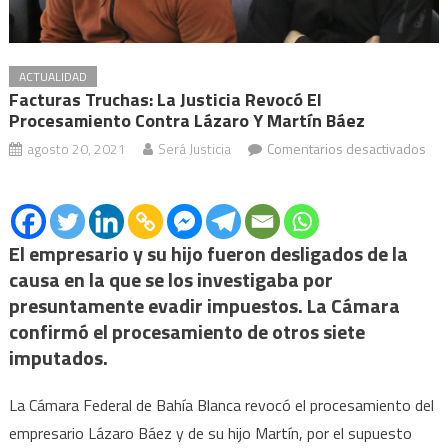
ACTUALIDAD
Facturas Truchas: La Justicia Revocó El
Procesamiento Contra Lázaro Y Martín Báez
agosto 20, 2021
Será Justicia
Comentarios desactivados
en
Facturas
truchas:
la
El empresario y su hijo fueron desligados de la
Justicia
causa en la que se los investigaba por
revocó
presuntamente evadir impuestos. La Cámara
el
confirmó el procesamiento de otros siete
procesamiento
imputados.
contra
Lázaro
La Cámara Federal de Bahía Blanca revocó el procesamiento del
y
empresario Lázaro Báez y de su hijo Martín, por el supuesto