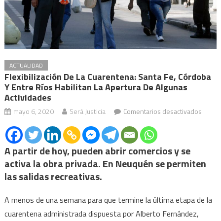
ACTUALIDAD
Flexibilización De La Cuarentena: Santa Fe, Córdoba
Y Entre Ríos Habilitan La Apertura De Algunas
Actividades
en
mayo 6, 2020
Será Justicia
Comentarios desactivados
Flexibi
de
la
A partir de hoy, pueden abrir comercios y se
cuaren
activa la obra privada. En Neuquén se permiten
Santa
las salidas recreativas.
Fe,
Córdo
A menos de una semana para que termine la última etapa de la
y
cuarentena administrada dispuesta por Alberto Fernández,