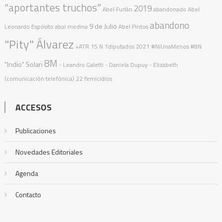
“aportantes truchos”
2019
Abel Furlán
abandonado
Abel
abandono
9 de Julio
Leonardo Espósito
abal medina
Abel Pintos
"Pity" Álvarez
+ATR
15 N
1diputados
2021
#NiUnaMenos
#8N
8M
"Indio" Solari
- Leandro Galetti - Daniela Dupuy - Elizabeth
(comunicación telefónica)
22 femicidios
ACCESOS
Publicaciones
Novedades Editoriales
Agenda
Contacto