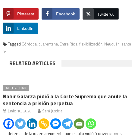
Pinterest
Facebook
Twitter/X
LinkedIn
Tagged
Córdoba
,
cuarentena
,
Entre Ríos
,
flexibilización
,
Neuquén
,
santa
fe
RELATED ARTICLES
ACTUALIDAD
Nahir Galarza pidió a la Corte Suprema que anule la
sentencia a prisión perpetua
junio 10, 2020
Será Justicia
La defensa de la joven argumenta que el fallo violó “convenciones