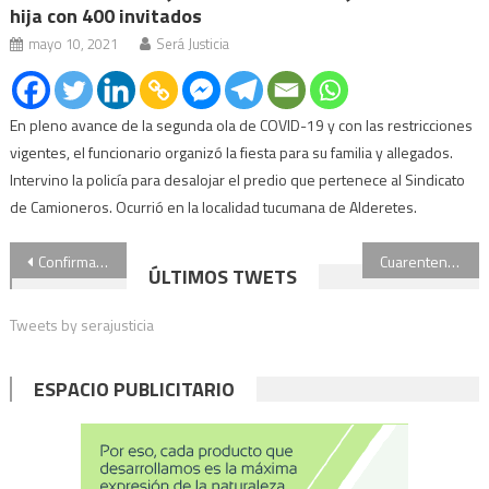
hija con 400 invitados
mayo 10, 2021
Será Justicia
En pleno avance de la segunda ola de COVID-19 y con las restricciones
vigentes, el funcionario organizó la fiesta para su familia y allegados.
Intervino la policía para desalojar el predio que pertenece al Sindicato
de Camioneros. Ocurrió en la localidad tucumana de Alderetes.
Navegación
Confirman el rechazo de un habeas corpus colectivo por el uso de celulares en las cárceles
Cuarentena flexible: empieza la ronda de consultas antes del anuncio de extensión del aislamiento
ÚLTIMOS TWETS
de
Tweets by serajusticia
entradas
ESPACIO PUBLICITARIO