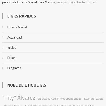
periodista Lorena Maciel hace 9 años.
serajusticia@fibertel.com.ar
LINKS RÁPIDOS
Lorena Maciel
Actualidad
Juicios
Fallos
Programa
NUBE DE ETIQUETAS
"Pity" Álvarez
1diputados
Abel Pintos
abandonado
- Leandro Galetti
- Daniela Dupuy - Elizabeth (comunicación telefónica)
2021
abal medina