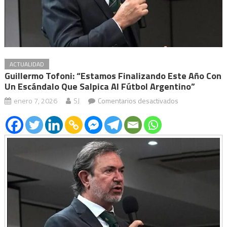
ACTUALIDAD
Guillermo Tofoni: “Estamos Finalizando Este Año Con
Un Escándalo Que Salpica Al Fútbol Argentino”
en
enero 7, 2026
SJ
Comentarios desactivados
Guillermo
Tofoni:
“Estamos
finalizando
este
año
con
un
escándalo
que