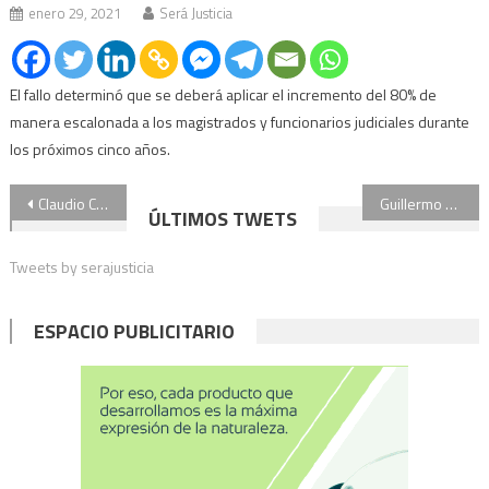
enero 29, 2021
Será Justicia
El fallo determinó que se deberá aplicar el incremento del 80% de
manera escalonada a los magistrados y funcionarios judiciales durante
los próximos cinco años.
Navegación
Claudio Cerini: “Hace 40 años que doy empleo, no es casualidad lo mio es un estilo de vida”
Guillermo Marconi: sobre Chiqui Tapia y los árbitros: “están reculando con chancletas, ya están arreglándolo,saben que no da para más”
ÚLTIMOS TWETS
de
Tweets by serajusticia
entradas
ESPACIO PUBLICITARIO