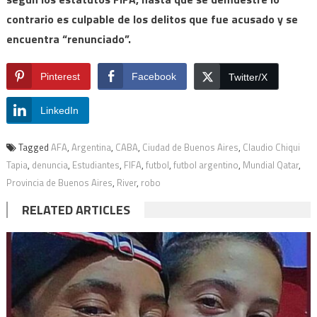
contrario es culpable de los delitos que fue acusado y se
encuentra “renunciado”.
Pinterest
Facebook
Twitter/X
LinkedIn
Tagged
AFA
,
Argentina
,
CABA
,
Ciudad de Buenos Aires
,
Claudio Chiqui
Tapia
,
denuncia
,
Estudiantes
,
FIFA
,
futbol
,
futbol argentino
,
Mundial Qatar
,
Provincia de Buenos Aires
,
River
,
robo
RELATED ARTICLES