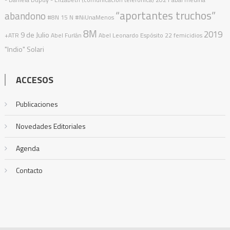
“aportantes truchos”
abandono
#8N
15 N
#NiUnaMenos
8M
2019
9 de Julio
+ATR
Abel Furlán
Abel Leonardo Espósito
22 femicidios
"Indio" Solari
ACCESOS
Publicaciones
Novedades Editoriales
Agenda
Contacto