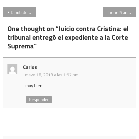
Navegación
Diputados aprobó la nueva ley de financiamiento político
Tiene 5 años y legalizó su cambio de género
de
One thought on “
Juicio contra Cristina: el
entradas
tribunal entregó el expediente a la Corte
Suprema
”
Carlos
mayo 16, 2019 a las 1:57 pm
muy bien
Responder