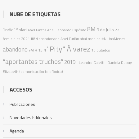
NUBE DE ETIQUETAS
8M
"Indio" Solari
9 de Julio
Abel Pintos
Abel Leonardo Espósito
22
femicidios
2021
#8N
abandonado
Abel Furlán
abal medina
#NiUnaMenos
"Pity" Álvarez
abandono
+ATR
15 N
1diputados
“aportantes truchos”
2019
- Leandro Galetti - Daniela Dupuy -
Elizabeth (comunicación telefónica)
ACCESOS
Publicaciones
Novedades Editoriales
Agenda