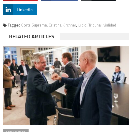
LinkedIn
Tagged
Corte Suprema
,
Cristina Kirchner
,
juicio
,
Tribunal
,
vialidad
RELATED ARTICLES