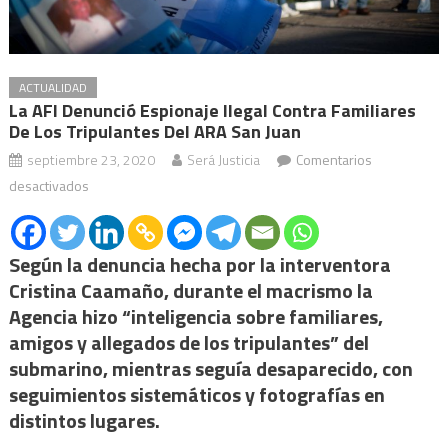
ACTUALIDAD
La AFI Denunció Espionaje Ilegal Contra Familiares
De Los Tripulantes Del ARA San Juan
septiembre 23, 2020
Será Justicia
Comentarios
en
desactivados
La
AFI
Según la denuncia hecha por la interventora
denunció
espionaje
Cristina Caamaño, durante el macrismo la
ilegal
Agencia hizo “inteligencia sobre familiares,
contra
amigos y allegados de los tripulantes” del
familiares
submarino, mientras seguía desaparecido, con
de
seguimientos sistemáticos y fotografías en
los
distintos lugares.
tripulantes