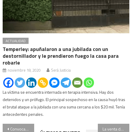
ACTUALIDAD
Temperley: apuñalaron a una jubilada con un
destornillador y le prendieron fuego la casa para
robarle
noviembre 18, 2020
Será Justicia
La víctima se encuentra internada en terapia intensiva. Hay dos
detenidos y un prófugo. El principal sospechoso en la causa huyó tras
el brutal ataque a la jubilada con una suma cercana a los $20 mil. Tenía
antecedentes penales.
Navegación
Convocan a una marcha de antorchas para respaldar a los tres jueces que desplazó el oficialismo
La venta de inmuebles en la Ciudad de Buenos Aires cayó un 45,9% en agosto