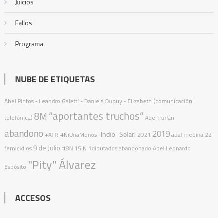
Juicios
Fallos
Programa
NUBE DE ETIQUETAS
Abel Pintos
- Leandro Galetti - Daniela Dupuy - Elizabeth (comunicación
“aportantes truchos”
8M
telefónica)
Abel Furlán
abandono
2019
"Indio" Solari
+ATR
#NiUnaMenos
2021
abal medina
22
9 de Julio
femicidios
#8N
15 N
1diputados
abandonado
Abel Leonardo
"Pity" Álvarez
Espósito
ACCESOS