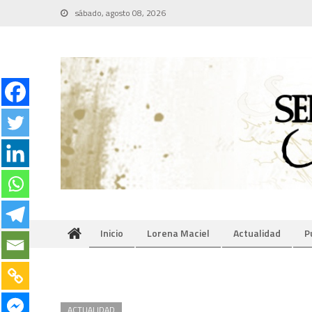
Skip
sábado, agosto 08, 2026
to
content
Inicio
Lorena Maciel
Actualidad
P
ACTUALIDAD