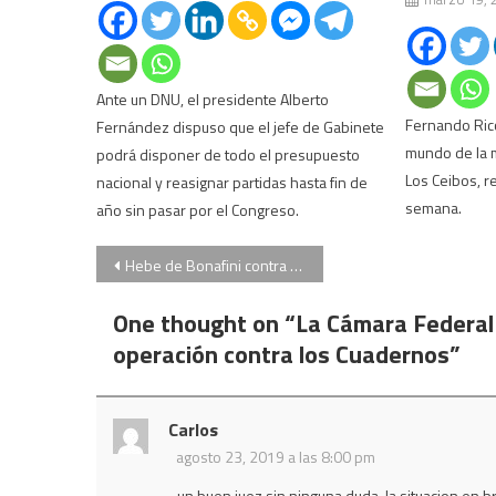
Ante un DNU, el presidente Alberto
Fernando Ricc
Fernández dispuso que el jefe de Gabinete
mundo de la m
podrá disponer de todo el presupuesto
Los Ceibos, re
nacional y reasignar partidas hasta fin de
semana.
año sin pasar por el Congreso.
Navegación
Hebe de Bonafini contra los jueces: “Van a tener que pagar lo que nos hicieron”
de
One thought on “
La Cámara Federal
entradas
operación contra los Cuadernos
”
Carlos
agosto 23, 2019 a las 8:00 pm
un buen juez sin ninguna duda. la situacion en b