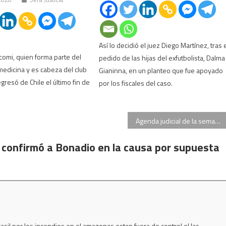
Así lo decidió el juez Diego Martínez, tras 
omi, quien forma parte del
pedido de las hijas del exfutbolista, Dalma
edicina y es cabeza del club
Gianinna, en un planteo que fue apoyado
gresó de Chile el último fin de
por los fiscales del caso.
Agenda judicial de la semana: se conocerá el veredicto en el juicio por abuso de Jonathan Fabbro contra su ahijada
 confirmó a Bonadio en la causa por supuesta
rasil por los incendios en el amazonas estan fuera de control el las