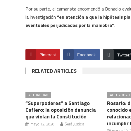
Por su parte, el camarista encomendó a Bonadio eval
la investigación
“en atención a que la hipótesis pl
eventuales perjudicados por la maniobra”.
Pinterest
Facebook
Twitter
RELATED ARTICLES
ACTUALIDAD
ACTUALIDAD
“Superpoderes” a Santiago
Rosario: d
Cafiero: la oposición denuncia
conocido 
que violan la Constitución
relacionad
incumplir
mayo 12, 2020
Será Justicia
marzo 19, 