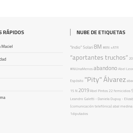
S RÁPIDOS
NUBE DE ETIQUETAS
8M
 Maciel
"Indio" Solari
#8N
+ATR
“aportantes truchos”
2
idad
abandono
#NiUnaMenos
Abel Leo
"Pity" Álvarez
Espósito
aba
2019
9
15 N
Abel Pintos
22 femicidios
ama
Leandro Galetti - Daniela Dupuy - Eliza
(comunicación telefónica)
abal medina
1diputados