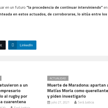
uar en un futuro
“la procedencia de continuar interviniendo”
en
anteada en estos actuados, de corroborarse, lo sitúa entre los
LinkedIn
/X
ACTUALIDAD
etuvieron a un
Muerte de Maradona: apartan 
empresario
Matías Morla como querellant
o al rugby por
y piden investigarlo
 la cuarentena
julio 27, 2021
Será Justicia
2020
Será Justicia