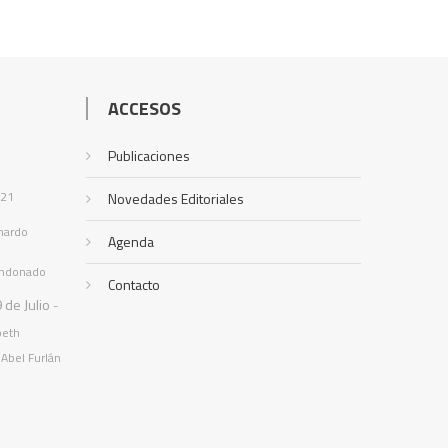
ACCESOS
Publicaciones
021
Novedades Editoriales
nardo
Agenda
ndonado
Contacto
 de Julio
-
beth
Abel Furlán