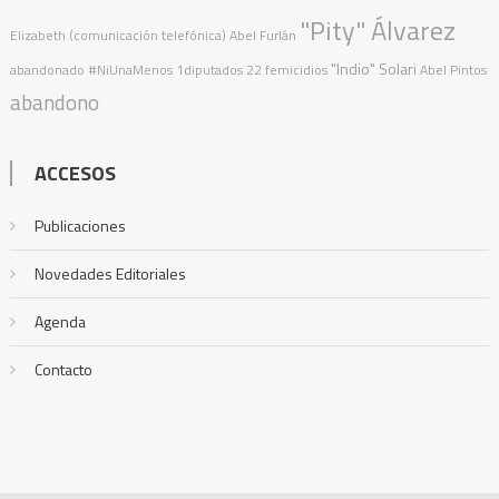
"Pity" Álvarez
Elizabeth (comunicación telefónica)
Abel Furlán
"Indio" Solari
abandonado
#NiUnaMenos
1diputados
22 femicidios
Abel Pintos
abandono
ACCESOS
Publicaciones
Novedades Editoriales
Agenda
Contacto