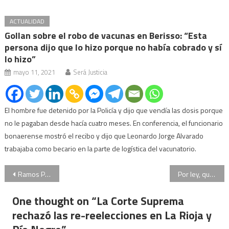
ACTUALIDAD
Gollan sobre el robo de vacunas en Berisso: “Esta
persona dijo que lo hizo porque no había cobrado y sí
lo hizo”
mayo 11, 2021
Será Justicia
El hombre fue detenido por la Policía y dijo que vendía las dosis porque
no le pagaban desde hacía cuatro meses. En conferencia, el funcionario
bonaerense mostró el recibo y dijo que Leonardo Jorge Alvarado
trabajaba como becario en la parte de logística del vacunatorio.
Navegación
Ramos Padilla pospuso para la próxima semana la declaración de Stornelli
Por ley, quieren prohibir la posibilidad de renovar el registro sin pagar las multas
de
One thought on “
La Corte Suprema
entradas
rechazó las re-reelecciones en La Rioja y