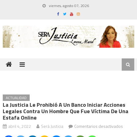
Skip
viernes, agosto 07, 2026
to
content
ACTUALIDAD
La Justicia Le Prohibió A Un Banco Iniciar Acciones
Legales Contra Un Hombre Que Fue Víctima De Una
Estafa Online
en
abril 4, 2022
Será Justicia
Comentarios desactivados
La