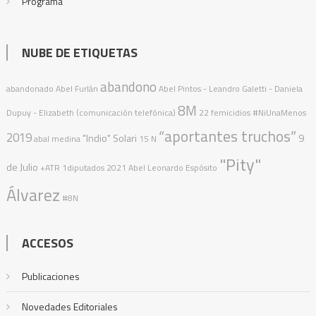
Programa
NUBE DE ETIQUETAS
abandono
abandonado
Abel Furlán
Abel Pintos
- Leandro Galetti - Daniela
8M
Dupuy - Elizabeth (comunicación telefónica)
22 femicidios
#NiUnaMenos
“aportantes truchos”
2019
"Indio" Solari
9
abal medina
15 N
"Pity"
de Julio
+ATR
1diputados
2021
Abel Leonardo Espósito
Álvarez
#8N
ACCESOS
Publicaciones
Novedades Editoriales