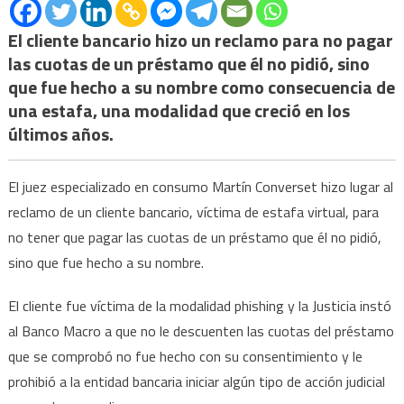
Justicia
le
El cliente bancario hizo un reclamo para no pagar
prohibi
las cuotas de un préstamo que él no pidió, sino
a
que fue hecho a su nombre como consecuencia de
un
una estafa, una modalidad que creció en los
banco
últimos años.
iniciar
accione
El juez especializado en consumo Martín Converset hizo lugar al
legales
reclamo de un cliente bancario, víctima de estafa virtual, para
contra
no tener que pagar las cuotas de un préstamo que él no pidió,
un
hombr
sino que fue hecho a su nombre.
que
El cliente fue víctima de la modalidad phishing y la Justicia instó
fue
víctima
al Banco Macro a que no le descuenten las cuotas del préstamo
de
que se comprobó no fue hecho con su consentimiento y le
una
prohibió a la entidad bancaria iniciar algún tipo de acción judicial
estafa