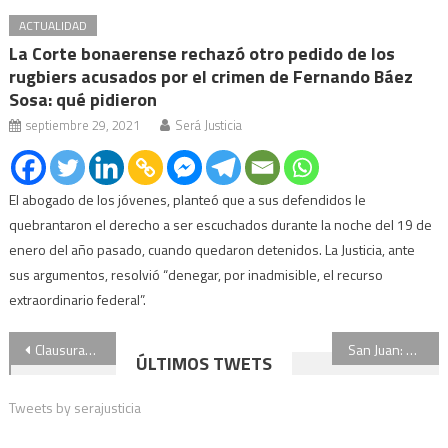
ACTUALIDAD
La Corte bonaerense rechazó otro pedido de los
rugbiers acusados por el crimen de Fernando Báez
Sosa: qué pidieron
septiembre 29, 2021
Será Justicia
El abogado de los jóvenes, planteó que a sus defendidos le
quebrantaron el derecho a ser escuchados durante la noche del 19 de
enero del año pasado, cuando quedaron detenidos. La Justicia, ante
sus argumentos, resolvió “denegar, por inadmisible, el recurso
extraordinario federal”.
Navegación
Clausuran un criadero ilegal de perros: rescatan animales en estado de maltrato y abandono
San Juan: una jauría mató a un trabajador
ÚLTIMOS TWETS
de
Tweets by serajusticia
entradas