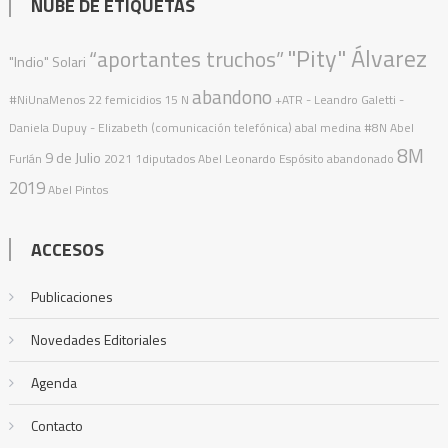
NUBE DE ETIQUETAS
"Pity" Álvarez
“aportantes truchos”
"Indio" Solari
abandono
#NiUnaMenos
22 femicidios
15 N
+ATR
- Leandro Galetti -
Daniela Dupuy - Elizabeth (comunicación telefónica)
abal medina
#8N
Abel
8M
9 de Julio
Furlán
2021
1diputados
Abel Leonardo Espósito
abandonado
2019
Abel Pintos
ACCESOS
Publicaciones
Novedades Editoriales
Agenda
Contacto