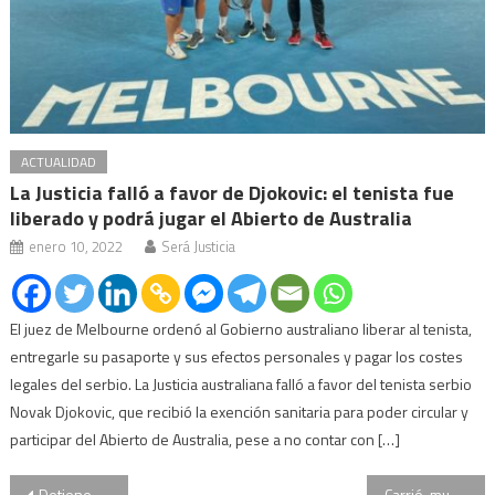
ACTUALIDAD
La Justicia falló a favor de Djokovic: el tenista fue
liberado y podrá jugar el Abierto de Australia
enero 10, 2022
Será Justicia
El juez de Melbourne ordenó al Gobierno australiano liberar al tenista,
entregarle su pasaporte y sus efectos personales y pagar los costes
legales del serbio. La Justicia australiana falló a favor del tenista serbio
Novak Djokovic, que recibió la exención sanitaria para poder circular y
participar del Abierto de Australia, pese a no contar con […]
Detienen al exsecretario de Minería durante el kirchnerismo
Carrió, muy dura con Garavano: “No tengo trato con imbéciles”