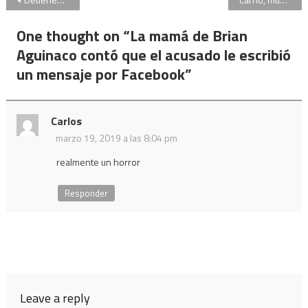
Navegación
de
One thought on “
La mamá de Brian
entradas
Aguinaco contó que el acusado le escribió
un mensaje por Facebook
”
Carlos
marzo 19, 2019 a las 8:04 pm
realmente un horror
Responder
Leave a reply