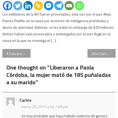
Los extitulares de la AFI fueron procesados, esta vez por el juez Alejo
Ramos Padilla, en la causa por acciones de inteligencia prohibidas y
abuso de autoridad. Además, se les trabó un embargo de $20 millones.
Ambos habían sido procesados y embargados por el juez Augé en la
causa en la que se investiga el […]
Navegación
Febrero siguió con la caída en las escrituras de compraventa de inmuebles
Elisa Carrió pidió eliminar la Agencia Federal de Inteligencia
de
One thought on “
Liberaron a Paola
entradas
Córdoba, la mujer mató de 185 puñaladas
a su marido
”
Carlos
marzo 25, 2019 a las 7:48 pm
es muy probable que haya habido violencia de genero