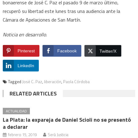
bonaerense de José C. Paz el pasado 9 de marzo último,
recuperó su libertad este lunes tras una audiencia ante la
Cámara de Apelaciones de San Martín.
Noticia en desarrollo.
Pinterest
Facebook
Twitter/X
LinkedIn
Tagged
José C. Paz
,
liberación
,
Paola Córdoba
RELATED ARTICLES
ACTUALIDAD
La Plata: la expareja de Daniel Scioli no se presentó
a declarar
febrero 15, 2019
Será Justicia