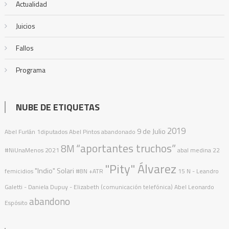
Actualidad
Juicios
Fallos
Programa
NUBE DE ETIQUETAS
2019
9 de Julio
Abel Furlán
1diputados
Abel Pintos
abandonado
“aportantes truchos”
8M
#NiUnaMenos
2021
abal medina
22
"Pity" Álvarez
"Indio" Solari
femicidios
#8N
+ATR
15 N
- Leandro
Galetti - Daniela Dupuy - Elizabeth (comunicación telefónica)
Abel Leonardo
abandono
Espósito