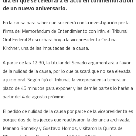
día en que se celebrará el acto en conmemoración
nulida
de un nuevo aniversario.
de
la
En la causa para saber qué sucederá con la investigación por la
causa
firma del Memorándum de Entendimiento con Irán, el Tribunal
Oral Federal 8 escuchará hoy a la vicepresidenta Cristina
Kirchner, una de las imputadas de la causa.
A partir de las 12:30, la titular del Senado argumentará a favor
de la nulidad de la causa, por lo que buscará que no sea elevada
a juicio oral. Según fijó el Tribunal, la vicepresidenta tendrá un
plazo de 45 minutos para exponer y las demás partes lo harán a
partir del 4 de agosto próximo.
El pedido de nulidad de la causa por parte de la vicepresidenta es
porque dos de los jueces que reactivaron la denuncia archivada,
Mariano Borinsky y Gustavo Hornos, visitaron la Quinta de