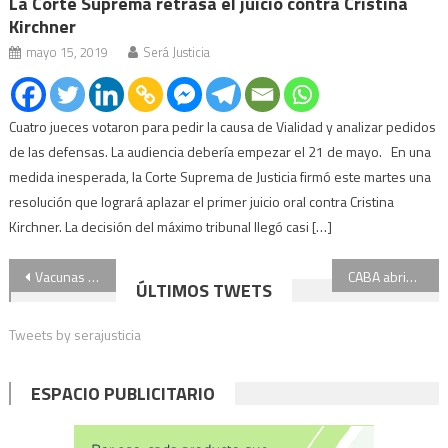
La Corte Suprema retrasa el juicio contra Cristina
Kirchner
mayo 15, 2019
Será Justicia
Cuatro jueces votaron para pedir la causa de Vialidad y analizar pedidos
de las defensas. La audiencia debería empezar el 21 de mayo. En una
medida inesperada, la Corte Suprema de Justicia firmó este martes una
resolución que logrará aplazar el primer juicio oral contra Cristina
Kirchner. La decisión del máximo tribunal llegó casi […]
Navegación
Vacunas vip: un fiscal pidió que se revoque el archivo de la denuncia
CABA abrió la inscripción para vacunar a mayores de 25 años sin riesgos: cómo anotarse
ÚLTIMOS TWETS
de
Tweets by serajusticia
entradas
ESPACIO PUBLICITARIO