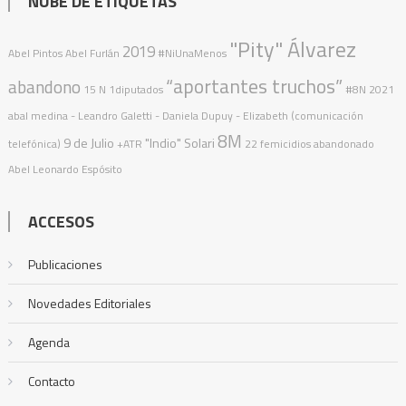
NUBE DE ETIQUETAS
"Pity" Álvarez
2019
Abel Pintos
Abel Furlán
#NiUnaMenos
“aportantes truchos”
abandono
15 N
1diputados
#8N
2021
abal medina
- Leandro Galetti - Daniela Dupuy - Elizabeth (comunicación
8M
9 de Julio
"Indio" Solari
telefónica)
+ATR
22 femicidios
abandonado
Abel Leonardo Espósito
ACCESOS
Publicaciones
Novedades Editoriales
Agenda
Contacto