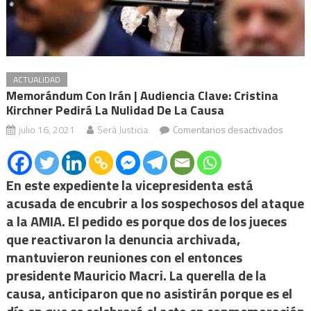
ACTUALIDAD
Memorándum Con Irán | Audiencia Clave: Cristina
Kirchner Pedirá La Nulidad De La Causa
en
julio 16, 2021
Será Justicia
Comentarios desactivados
Memo
con
Irán
En este expediente la vicepresidenta está
|
acusada de encubrir a los sospechosos del ataque
Audien
a la AMIA. El pedido es porque dos de los jueces
clave:
que reactivaron la denuncia archivada,
Cristin
mantuvieron reuniones con el entonces
Kirchn
presidente Mauricio Macri. La querella de la
pedirá
causa, anticiparon que no asistirán porque es el
la