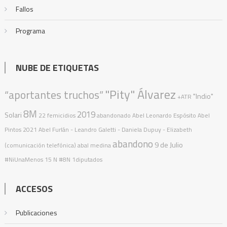
Fallos
Programa
NUBE DE ETIQUETAS
"Pity" Álvarez
“aportantes truchos”
"Indio"
+ATR
8M
2019
Solari
22 femicidios
abandonado
Abel Leonardo Espósito
Abel
Pintos
2021
Abel Furlán
- Leandro Galetti - Daniela Dupuy - Elizabeth
abandono
9 de Julio
(comunicación telefónica)
abal medina
#NiUnaMenos
15 N
#8N
1diputados
ACCESOS
Publicaciones