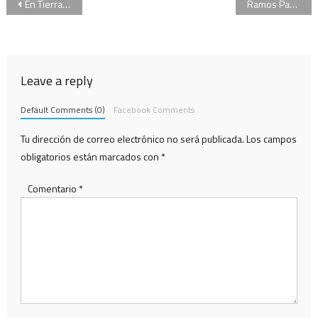
Navegación
En Tierra del Fuego, un juez ya jubilado pide cobrar más en el pago de la jubilación
Ramos Padilla le pidió al Consejo de la Magistratura acceder a las escuchas de la “Operación Puf”
de
entradas
Leave a reply
Default Comments (0)
Facebook Comments
Tu dirección de correo electrónico no será publicada.
Los campos
obligatorios están marcados con
*
Comentario
*