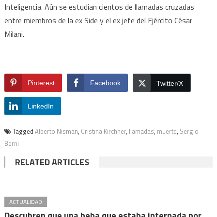
Inteligencia. Aún se estudian cientos de llamadas cruzadas
entre miembros de la ex Side y el ex jefe del Ejército César
Milani.
Pinterest
Facebook
Twitter/X
LinkedIn
Tagged
Alberto Nisman
,
Cristina Kirchner
,
llamadas
,
muerte
,
Sergio
Berni
RELATED ARTICLES
ACTUALIDAD
Descubren que una beba que estaba internada por