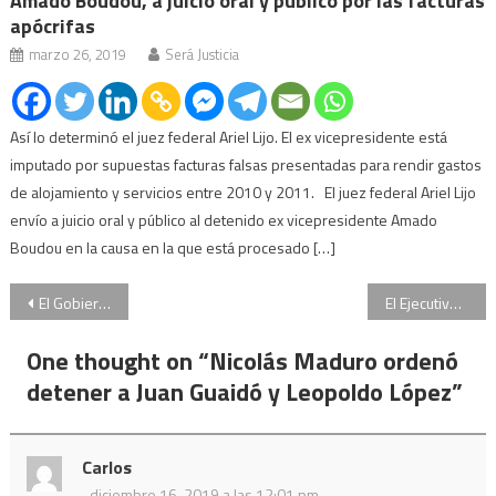
Amado Boudou, a juicio oral y público por las facturas
apócrifas
marzo 26, 2019
Será Justicia
Así lo determinó el juez federal Ariel Lijo. El ex vicepresidente está
imputado por supuestas facturas falsas presentadas para rendir gastos
de alojamiento y servicios entre 2010 y 2011. El juez federal Ariel Lijo
envío a juicio oral y público al detenido ex vicepresidente Amado
Boudou en la causa en la que está procesado […]
Navegación
El Gobierno envía al Congreso el proyecto para solicitar la emergencia económica, social y sanitaria
El Ejecutivo manda esta semana al Senado el pliego para que el juez Rafecas vaya a Procuración
de
One thought on “
Nicolás Maduro ordenó
entradas
detener a Juan Guaidó y Leopoldo López
”
Carlos
diciembre 16, 2019 a las 12:01 pm