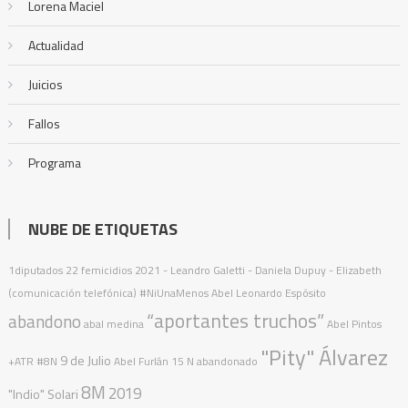
Lorena Maciel
Actualidad
Juicios
Fallos
Programa
NUBE DE ETIQUETAS
1diputados
22 femicidios
2021
- Leandro Galetti - Daniela Dupuy - Elizabeth
(comunicación telefónica)
#NiUnaMenos
Abel Leonardo Espósito
“aportantes truchos”
abandono
abal medina
Abel Pintos
"Pity" Álvarez
9 de Julio
+ATR
#8N
Abel Furlán
15 N
abandonado
8M
2019
"Indio" Solari