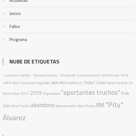
Actualidad
Juicios
Fallos
Programa
NUBE DE ETIQUETAS
- Leandro Galetti - Daniela Dupuy - Elizabeth (comunicación telefónica)
15 N
"Indio" Solari
+ATR
Abel Leonardo Espósito
#8N
#NiUnaMenos
abal medina
22
“aportantes truchos”
2019
9 de
femicidios
2021
1diputados
"Pity"
abandono
8M
Julio
Abel Furlán
abandonado
Abel Pintos
Álvarez