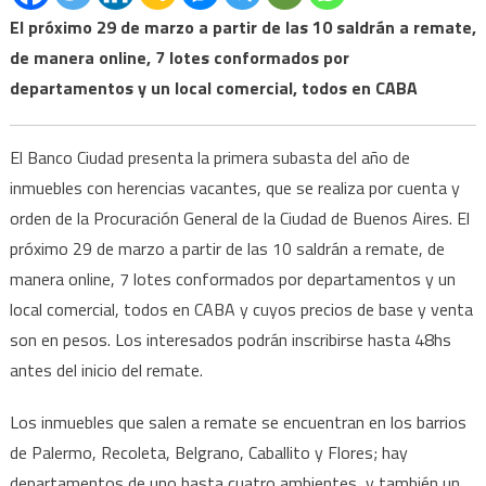
del
El próximo 29 de marzo a partir de las 10 saldrán a remate,
año
de manera online, 7 lotes conformados por
de
departamentos y un local comercial, todos en CABA
inm
por
here
El Banco Ciudad presenta la primera subasta del año de
vaca
inmuebles con herencias vacantes, que se realiza por cuenta y
orden de la Procuración General de la Ciudad de Buenos Aires. El
próximo 29 de marzo a partir de las 10 saldrán a remate, de
manera online, 7 lotes conformados por departamentos y un
local comercial, todos en CABA y cuyos precios de base y venta
son en pesos. Los interesados podrán inscribirse hasta 48hs
antes del inicio del remate.
Los inmuebles que salen a remate se encuentran en los barrios
de Palermo, Recoleta, Belgrano, Caballito y Flores; hay
departamentos de uno hasta cuatro ambientes, y también un