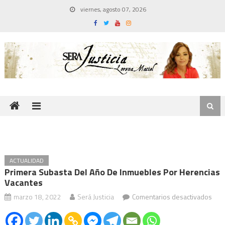
Skip
viernes, agosto 07, 2026
to
content
ACTUALIDAD
Primera Subasta Del Año De Inmuebles Por Herencias
Vacantes
en
marzo 18, 2022
Será Justicia
Comentarios desactivados
Prim
suba