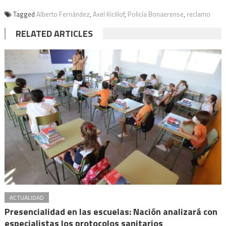
Tagged
Alberto Fernández
,
Axel Kicillof
,
Policía Bonaerense
,
reclamo
RELATED ARTICLES
ACTUALIDAD
Presencialidad en las escuelas: Nación analizará con
especialistas los protocolos sanitarios