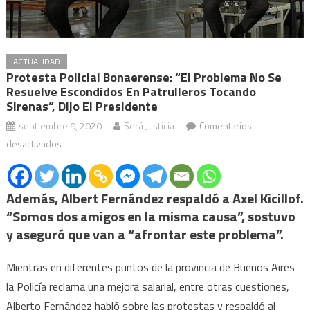
ACTUALIDAD
Protesta Policial Bonaerense: “El Problema No Se
Resuelve Escondidos En Patrulleros Tocando
Sirenas”, Dijo El Presidente
septiembre 9, 2020
Será Justicia
Comentarios
en
desactivados
Protesta
policial
Además, Albert Fernández respaldó a Axel Kicillof.
bonaerense:
“El
“Somos dos amigos en la misma causa”, sostuvo
problema
y aseguró que van a “afrontar este problema”.
no
se
Mientras en diferentes puntos de la provincia de Buenos Aires
resuelve
la Policía reclama una mejora salarial, entre otras cuestiones,
escondidos
Alberto Fernández habló sobre las protestas y respaldó al