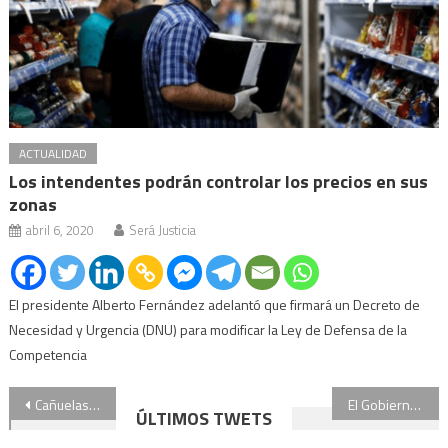
ACTUALIDAD
Los intendentes podrán controlar los precios en sus
zonas
abril 6, 2020
Será Justicia
El presidente Alberto Fernández adelantó que firmará un Decreto de
Necesidad y Urgencia (DNU) para modificar la Ley de Defensa de la
Competencia
Navegación
Cañuelas: mataron a balazos a una mujer para robarle su celular
El Gobierno quitará fondos a la Ciudad para financiar el aumento a la Policía bonaerense: qué dice el decreto
ÚLTIMOS TWETS
de