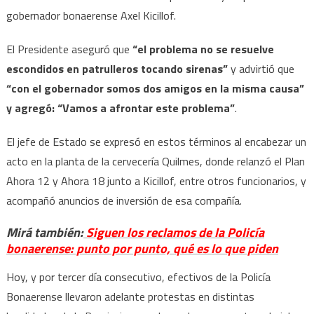
en
gobernador bonaerense Axel Kicillof.
patrulleros
tocando
El Presidente aseguró que
“el problema no se resuelve
sirenas”,
escondidos en patrulleros tocando sirenas”
y advirtió que
dijo
“con el gobernador somos dos amigos en la misma causa”
el
y agregó: “Vamos a afrontar este problema”
.
Presidente
El jefe de Estado se expresó en estos términos al encabezar un
acto en la planta de la cervecería Quilmes, donde relanzó el Plan
Ahora 12 y Ahora 18 junto a Kicillof, entre otros funcionarios, y
acompañó anuncios de inversión de esa compañía.
Mirá también:
Siguen los reclamos de la Policía
bonaerense: punto por punto, qué es lo que piden
Hoy, y por tercer día consecutivo, efectivos de la Policía
Bonaerense llevaron adelante protestas en distintas