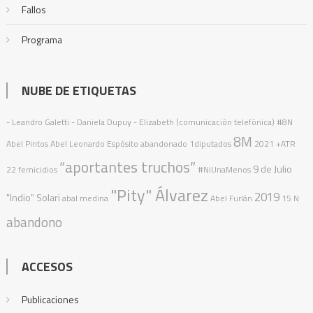
Fallos
Programa
NUBE DE ETIQUETAS
- Leandro Galetti - Daniela Dupuy - Elizabeth (comunicación telefónica)
#8N
8M
Abel Pintos
Abel Leonardo Espósito
abandonado
1diputados
2021
+ATR
“aportantes truchos”
9 de Julio
22 femicidios
#NiUnaMenos
"Pity" Álvarez
2019
"Indio" Solari
abal medina
Abel Furlán
15 N
abandono
ACCESOS
Publicaciones