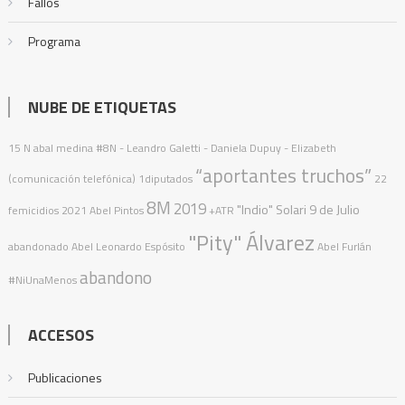
Fallos
Programa
NUBE DE ETIQUETAS
15 N
abal medina
#8N
- Leandro Galetti - Daniela Dupuy - Elizabeth
“aportantes truchos”
(comunicación telefónica)
1diputados
22
8M
2019
"Indio" Solari
9 de Julio
femicidios
2021
Abel Pintos
+ATR
"Pity" Álvarez
abandonado
Abel Leonardo Espósito
Abel Furlán
abandono
#NiUnaMenos
ACCESOS
Publicaciones