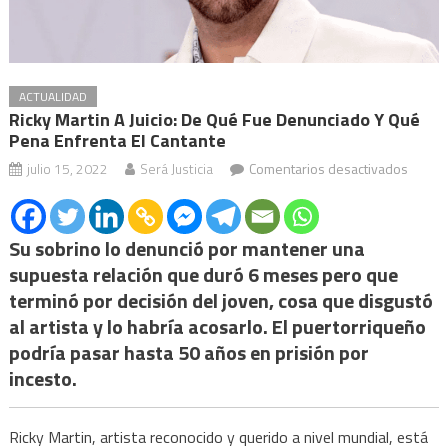
ACTUALIDAD
Ricky Martin A Juicio: De Qué Fue Denunciado Y Qué
Pena Enfrenta El Cantante
en
julio 15, 2022
Será Justicia
Comentarios desactivados
Ricky
Martin
a
Su sobrino lo denunció por mantener una
juicio:
supuesta relación que duró 6 meses pero que
de
terminó por decisión del joven, cosa que disgustó
qué
al artista y lo habría acosarlo. El puertorriqueño
fue
podría pasar hasta 50 años en prisión por
denun
incesto.
y
qué
Ricky Martin, artista reconocido y querido a nivel mundial, está
pena