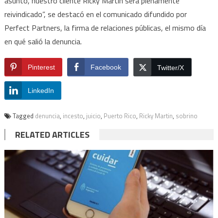
asunto, nuestro cliente Ricky Martin será plenamente
reivindicado”, se destacó en el comunicado difundido por
Perfect Partners, la firma de relaciones públicas, el mismo día
en qué salió la denuncia.
Pinterest
Facebook
Twitter/X
LinkedIn
Tagged
denuncia
,
incesto
,
juicio
,
Puerto Rico
,
Ricky Martin
,
sobrino
RELATED ARTICLES