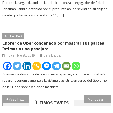
Durante la segunda audiencia del juicio contra el exjugador de futbol
Jonathan Fabbro detenido por el presunto abuso sexual de su ahijada
desde que tenía 5 años hasta los 11, […]
ACTUALIDAD
Chofer de Uber condenado por mostrar sus partes
íntimas a una pasajera
noviembre 28, 2019
Será Justicia
Además de dos años de prisión en suspenso, el condenado deberá
resarcir económicamente a la víctima y asistir a un curso del Gobierno
de la Ciudad sobre violencia machista.
Navegación
Ya se habilitó el formulario para mantener los subsidios en las tarifas de luz y gas: cómo inscribirse
Mendoza: encontraron el cadáver de una artista plástica e investigan las causas de la muerte
ÚLTIMOS TWETS
de