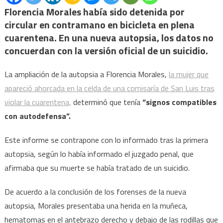
la
Florencia Morales había sido detenida por
mujer
circular en contramano en bicicleta en plena
que
cuarentena. En una nueva autopsia, los datos no
aparec
concuerdan con la versión oficial de un suicidio.
ahorc
en
La ampliación de la autopsia a Florencia Morales,
la mujer que
su
apareció ahorcada en la celda de una comisaría de San Luis tras
celda
violar la cuarentena,
determinó que tenía
“signos compatibles
tenía
con autodefensa”.
“signo
compat
Este informe se contrapone con lo informado tras la primera
con
autopsia, según lo había informado el juzgado penal, que
autod
afirmaba que su muerte se había tratado de un suicidio.
De acuerdo a la conclusión de los forenses de la nueva
autopsia, Morales presentaba una herida en la muñeca,
hematomas en el antebrazo derecho y debajo de las rodillas que