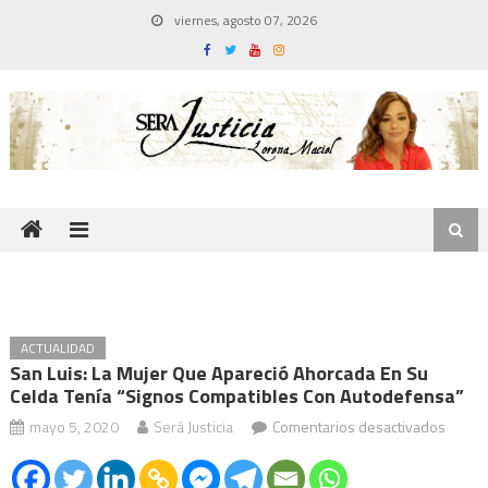
Skip
viernes, agosto 07, 2026
to
content
ACTUALIDAD
San Luis: La Mujer Que Apareció Ahorcada En Su
Celda Tenía “signos Compatibles Con Autodefensa”
en
mayo 5, 2020
Será Justicia
Comentarios desactivados
San
Luis: