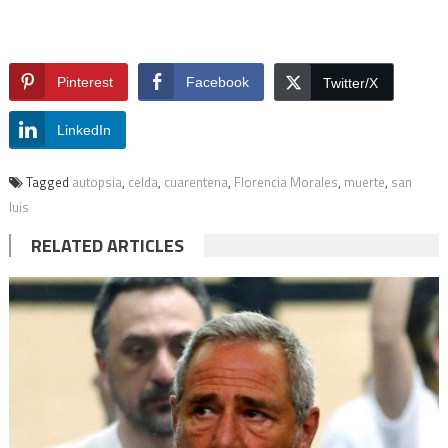
Pinterest
Facebook
Twitter/X
LinkedIn
Tagged
autopsia
,
celda
,
cuarentena
,
Florencia Morales
,
muerte
,
san
luis
RELATED ARTICLES