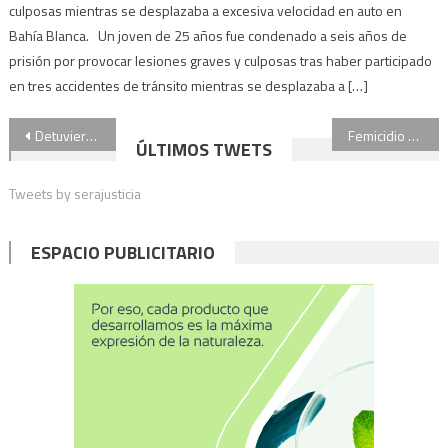
culposas mientras se desplazaba a excesiva velocidad en auto en
Bahía Blanca. Un joven de 25 años fue condenado a seis años de
prisión por provocar lesiones graves y culposas tras haber participado
en tres accidentes de tránsito mientras se desplazaba a […]
Navegación
Detuvieron a un profesor de un colegio de Devoto por grooming y abuso sexual
Femicidio de Erica Soriano: Casación confirmó la condena de 22 años a Daniel Lagostena
ÚLTIMOS TWETS
de
Tweets by serajusticia
entradas
ESPACIO PUBLICITARIO