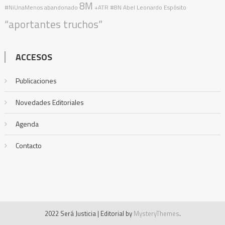
8M
#NiUnaMenos
abandonado
+ATR
#8N
Abel Leonardo Espósito
“aportantes truchos”
ACCESOS
Publicaciones
Novedades Editoriales
Agenda
Contacto
2022 Será Justicia
|
Editorial by
MysteryThemes
.