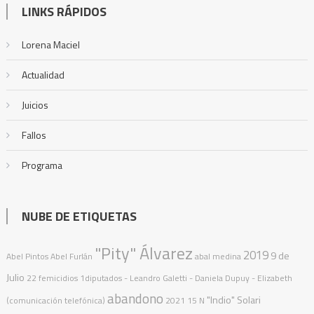
LINKS RÁPIDOS
Lorena Maciel
Actualidad
Juicios
Fallos
Programa
NUBE DE ETIQUETAS
"Pity" Álvarez
2019
9 de
Abel Pintos
Abel Furlán
abal medina
Julio
22 femicidios
1diputados
- Leandro Galetti - Daniela Dupuy - Elizabeth
abandono
"Indio" Solari
(comunicación telefónica)
2021
15 N