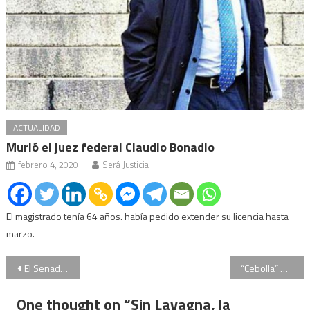
ACTUALIDAD
Murió el juez federal Claudio Bonadio
febrero 4, 2020
Será Justicia
El magistrado tenía 64 años. había pedido extender su licencia hasta
marzo.
Navegación
El Senado debate la ley de traspaso de mando presidencial
“Cebolla” Navarro Cádiz reconoció que manipuló el arma pero no recuerda el disparo
de
One thought on “
Sin Lavagna, la