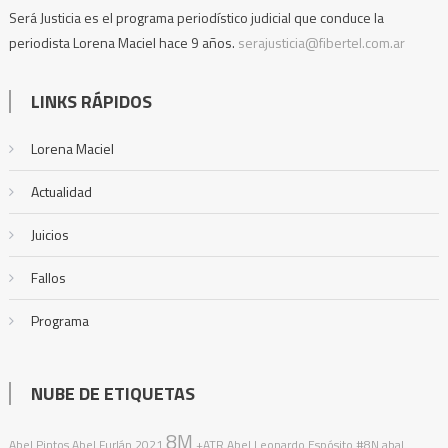
Será Justicia es el programa periodístico judicial que conduce la
periodista Lorena Maciel hace 9 años.
serajusticia@fibertel.com.ar
LINKS RÁPIDOS
Lorena Maciel
Actualidad
Juicios
Fallos
Programa
NUBE DE ETIQUETAS
8M
Abel Pintos
Abel Furlán
2021
+ATR
Abel Leonardo Espósito
#8N
abal