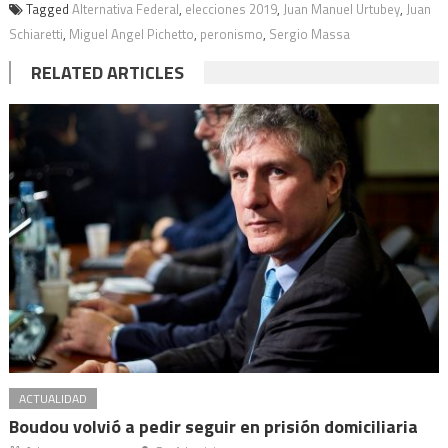
Tagged
Alternativa Federal
,
elecciones 2019
,
Juan Manuel Urtubey
,
Juan
Schiaretti
,
Miguel Angel Pichetto
,
peronismo
,
Sergio Massa
RELATED ARTICLES
ACTUALIDAD
Boudou volvió a pedir seguir en prisión domiciliaria