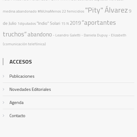
"Pity" Álvarez
9
medina
abandonado
#NiUnaMenos
22 femicidios
“aportantes
2019
de Julio
"Indio" Solari
1diputados
15 N
truchos”
abandono
- Leandro Galetti - Daniela Dupuy - Elizabeth
(comunicación telefónica)
ACCESOS
Publicaciones
Novedades Editoriales
Agenda
Contacto