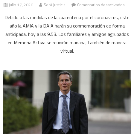
en
julio 17, 2020
Será Justicia
Comentarios desactivados
A
Debido a las medidas de la cuarentena por el coronavirus, este
26
año la AMIA y la DAIA harán su conmemoración de forma
años
anticipada, hoy a las 9.53. Los familiares y amigos agrupados
del
aten
en Memoria Activa se reunirán mañana, también de manera
a
virtual.
la
AMIA
el
acto
en
home
a
las
vícti
será
virtua