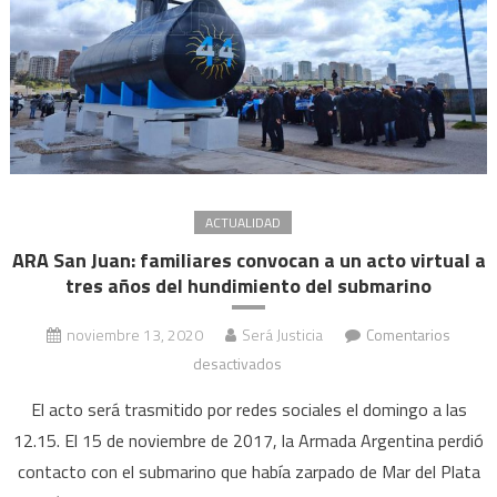
ACTUALIDAD
ARA San Juan: familiares convocan a un acto virtual a
tres años del hundimiento del submarino
noviembre 13, 2020
Será Justicia
Comentarios
en
desactivados
ARA
El acto será trasmitido por redes sociales el domingo a las
San
12.15. El 15 de noviembre de 2017, la Armada Argentina perdió
Juan:
contacto con el submarino que había zarpado de Mar del Plata
familiares