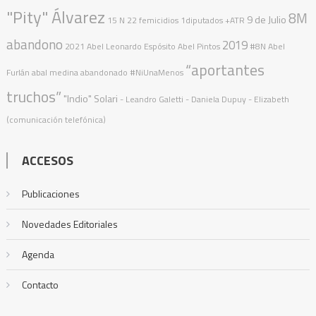
"Pity" Álvarez
8M
9 de Julio
15 N
22 femicidios
1diputados
+ATR
abandono
2019
2021
Abel Leonardo Espósito
Abel Pintos
#8N
Abel
“aportantes
Furlán
abal medina
abandonado
#NiUnaMenos
truchos”
"Indio" Solari
- Leandro Galetti - Daniela Dupuy - Elizabeth
(comunicación telefónica)
ACCESOS
Publicaciones
Novedades Editoriales
Agenda
Contacto