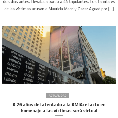
dos días antes. Llevaba a bordo a 44 tripulantes. Los familiares
convocan
a
de las víctimas acusan a Mauricia Macri y Oscar Aguad por […]
un
acto
virtual
a
tres
años
del
hundimiento
del
submarino
ACTUALIDAD
A 26 años del atentado a la AMIA: el acto en
homenaje a las víctimas será virtual