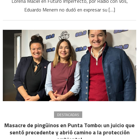
Lorena Maciel en Futuro Imperfecto, por Radio con Vos,
su
Eduardo Menem no dudó en expresar su […]
herm
“Está
hech
con
much
mala
fe,
es
una
basu
DESTACADAS
Masacre de pingüinos en Punta Tombo: un juicio que
sentó precedente y abrió camino a la protección