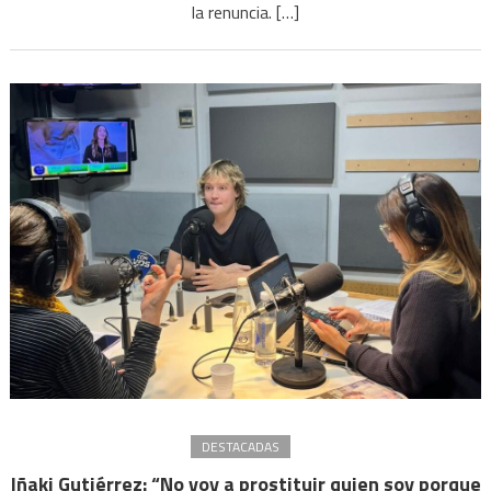
de
la renuncia. […]
la
jueza
Makin
si
pierd
sus
fuero
DESTACADAS
Iñaki Gutiérrez: “No voy a prostituir quien soy porque