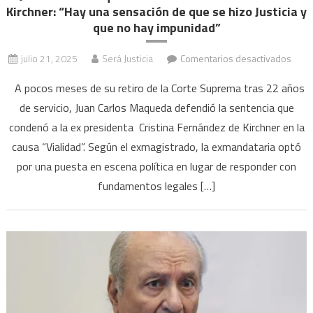
Kirchner: “Hay una sensación de que se hizo Justicia y
que no hay impunidad”
en
julio 21, 2025
Será Justicia
Comentarios desactivados
Juan
A pocos meses de su retiro de la Corte Suprema tras 22 años
Carlo
de servicio, Juan Carlos Maqueda defendió la sentencia que
Maqu
condenó a la ex presidenta Cristina Fernández de Kirchner en la
sobr
la
causa “Vialidad”. Según el exmagistrado, la exmandataria optó
cond
por una puesta en escena política en lugar de responder con
a
fundamentos legales […]
Crist
Kirch
“Hay
una
sens
de
que