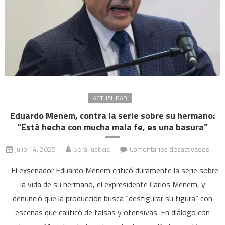
se
hizo
Justic
y
que
no
hay
impu
ACTUALIDAD
Eduardo Menem, contra la serie sobre su hermano:
“Está hecha con mucha mala fe, es una basura”
en
julio 14, 2025
Será Justicia
Comentarios desactivados
Edua
El exsenador Eduardo Menem criticó duramente la serie sobre
Men
la vida de su hermano, el expresidente Carlos Menem, y
contr
denunció que la producción busca “desfigurar su figura” con
la
serie
escenas que calificó de falsas y ofensivas. En diálogo con
sobr