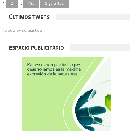
Paginación
1
2
…
185
Siguientes
pero
de
no
ÚLTIMOS TWETS
está
entradas
en
Tweets by serajusticia
disc
ESPACIO PUBLICITARIO