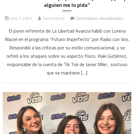
alguien me lo pida”
en
julio 7, 2025
Será Justicia
Comentarios desactivados
Iñaki
El joven referente de La Libertad Avanza habló con Lorena
Gutiér
Maciel en el programa “Futuro Imperfecto” por Radio con Vos.
“No
Respondió a las críticas por su estilo comunicacional, y se
voy
a
refirió a los ataques sobre su aspecto físico. Iñaki Gutiérrez,
prosti
responsable de la cuenta de Tik Tok de Javier Milei , sostuvo
quien
que se mantiene […]
soy
porq
algui
me
lo
pida”