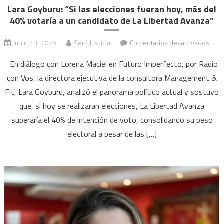
Lara Goyburu: “Si las elecciones fueran hoy, más del
40% votaría a un candidato de La Libertad Avanza”
en
junio 23, 2025
Será Justicia
Comentarios desactivados
Lara
En diálogo con Lorena Maciel en Futuro Imperfecto, por Radio
Goyb
con Vos, la directora ejecutiva de la consultora Management &
“Si
Fit, Lara Goyburu, analizó el panorama político actual y sostuvo
las
elec
que, si hoy se realizaran elecciones, La Libertad Avanza
fuer
superaría el 40% de intención de voto, consolidando su peso
hoy,
electoral a pesar de las […]
más
del
40%
votar
a
un
cand