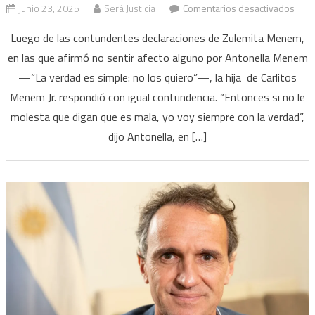
en
junio 23, 2025
Será Justicia
Comentarios desactivados
Anto
Luego de las contundentes declaraciones de Zulemita Menem,
Men
en las que afirmó no sentir afecto alguno por Antonella Menem
le
—“La verdad es simple: no los quiero”—, la hija de Carlitos
resp
a
Menem Jr. respondió con igual contundencia. “Entonces si no le
Zulem
molesta que digan que es mala, yo voy siempre con la verdad”,
“Ella
dijo Antonella, en […]
es
la
que
está
mint