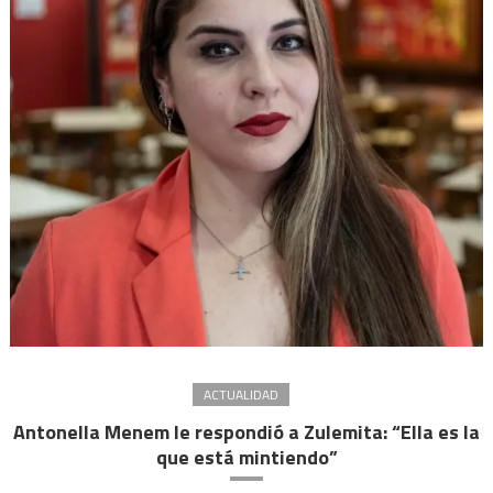
de
La
Libe
Avan
ACTUALIDAD
Antonella Menem le respondió a Zulemita: “Ella es la
que está mintiendo”