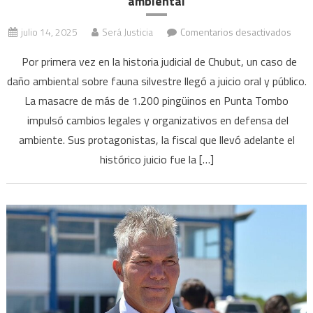
ambiental
en
julio 14, 2025
Será Justicia
Comentarios desactivados
Masa
Por primera vez en la historia judicial de Chubut, un caso de
de
daño ambiental sobre fauna silvestre llegó a juicio oral y público.
ping
La masacre de más de 1.200 pingüinos en Punta Tombo
en
Punt
impulsó cambios legales y organizativos en defensa del
Tomb
ambiente. Sus protagonistas, la fiscal que llevó adelante el
un
histórico juicio fue la […]
juicio
que
sent
prec
y
abrió
cami
a
la