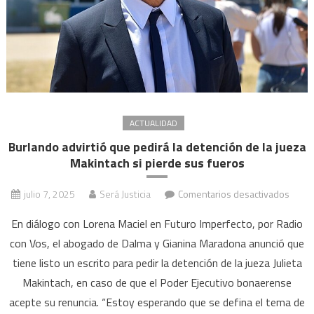
prote
ambi
ACTUALIDAD
Burlando advirtió que pedirá la detención de la jueza
Makintach si pierde sus fueros
en
julio 7, 2025
Será Justicia
Comentarios desactivados
Burla
En diálogo con Lorena Maciel en Futuro Imperfecto, por Radio
advirt
con Vos, el abogado de Dalma y Gianina Maradona anunció que
que
tiene listo un escrito para pedir la detención de la jueza Julieta
pedir
la
Makintach, en caso de que el Poder Ejecutivo bonaerense
deten
acepte su renuncia. “Estoy esperando que se defina el tema de