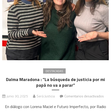
DESTACADAS
Dalma Maradona : “La búsqueda de justicia por mi
papá no va a parar”
en
junio 30, 2025
Será Justicia
Comentarios desactivados
Dalm
En diálogo con Lorena Maciel e Futuro Imperfecto, por Radio
Mar