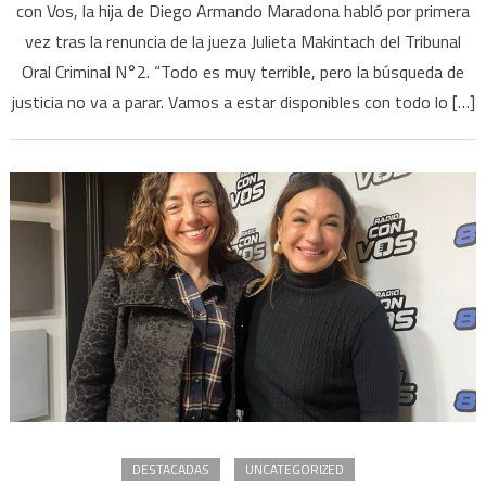
con Vos, la hija de Diego Armando Maradona habló por primera
:
vez tras la renuncia de la jueza Julieta Makintach del Tribunal
“La
búsq
Oral Criminal N°2. “Todo es muy terrible, pero la búsqueda de
de
justicia no va a parar. Vamos a estar disponibles con todo lo […]
justic
por
mi
papá
no
va
a
para
DESTACADAS
UNCATEGORIZED