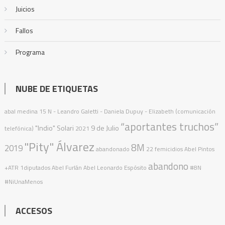
Juicios
Fallos
Programa
NUBE DE ETIQUETAS
abal medina
15 N
- Leandro Galetti - Daniela Dupuy - Elizabeth (comunicación
“aportantes truchos”
"Indio" Solari
9 de Julio
telefónica)
2021
"Pity" Álvarez
8M
2019
abandonado
22 femicidios
Abel Pintos
abandono
+ATR
1diputados
Abel Furlán
Abel Leonardo Espósito
#8N
#NiUnaMenos
ACCESOS