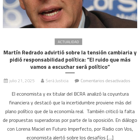
ACTUALIDAD
Martín Redrado advirtió sobre la tensión cambiaria y
pidió responsabilidad política: “El ruido que más
vamos a escuchar será político”
en
julio 21, 2025
Será Justicia
Comentarios desactivados
Martí
El economista y ex titular del BCRA analizó la coyuntura
Redr
financiera y destacó que la incertidumbre proviene más del
advir
plano político que de la economía real. También criticó la falta
sobr
la
de propuestas superadoras por parte de la oposición. En diálogo
tens
con Lorena Maciel en Futuro Imperfecto, por Radio con Vos,
cambi
economista alertó sobre los desafíos […]