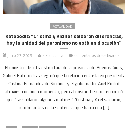
ACTUALIDAD
Katopodis: “Cristina y Kicillof saldaron diferencias,
hoy la unidad del peronismo no está en discusión”
en
junio 23, 2025
Será Justicia
Comentarios desactivados
Kato
El ministro de Infraestructura de la provincia de Buenos Aires,
“Cris
Gabriel Katopodis, aseguró que la relación entre la ex presidenta
y
Cristina Fernández de Kirchner y el gobernador Axel Kicillof
Kicill
sald
atraviesa un buen momento, pero al mismo tiempo reconoció
difer
que “se saldaron algunos matices”. “Cristina y Axel saldaron,
hoy
mucho antes de la sentencia, que había una […]
la
unid
del