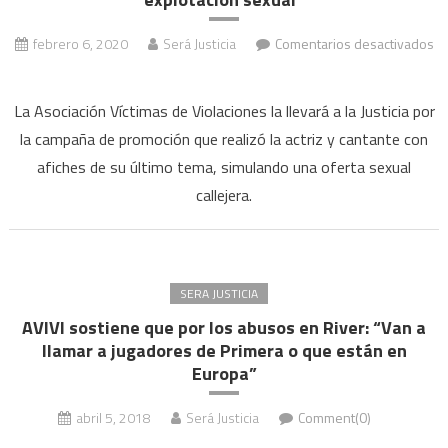
febrero 6, 2020
Será Justicia
Comentarios desactivados
en
Denunciarán
La Asociación Víctimas de Violaciones la llevará a la Justicia por
a
la campaña de promoción que realizó la actriz y cantante con
Jimena
afiches de su último tema, simulando una oferta sexual
Barón
callejera.
por
“apología
de
la
explotación
SERA JUSTICIA
sexual”
AVIVI sostiene que por los abusos en River: “Van a
llamar a jugadores de Primera o que están en
Europa”
abril 5, 2018
Será Justicia
Comment(0)