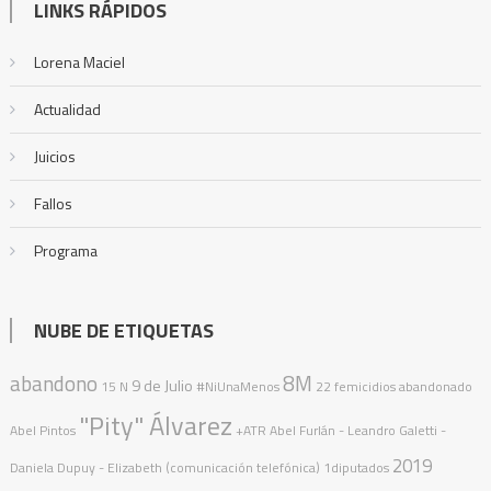
LINKS RÁPIDOS
Lorena Maciel
Actualidad
Juicios
Fallos
Programa
NUBE DE ETIQUETAS
abandono
8M
9 de Julio
15 N
#NiUnaMenos
22 femicidios
abandonado
"Pity" Álvarez
Abel Pintos
+ATR
Abel Furlán
- Leandro Galetti -
2019
Daniela Dupuy - Elizabeth (comunicación telefónica)
1diputados