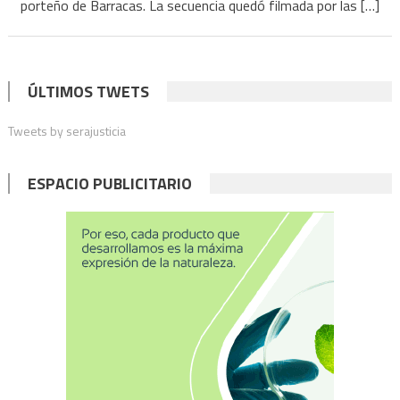
porteño de Barracas. La secuencia quedó filmada por las […]
diario
Clarín
ÚLTIMOS TWETS
Tweets by serajusticia
ESPACIO PUBLICITARIO