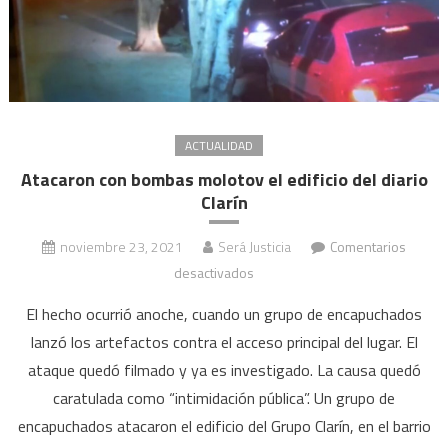
ACTUALIDAD
Atacaron con bombas molotov el edificio del diario
Clarín
noviembre 23, 2021
Será Justicia
Comentarios
en
desactivados
Atacaron
El hecho ocurrió anoche, cuando un grupo de encapuchados
con
lanzó los artefactos contra el acceso principal del lugar. El
bombas
ataque quedó filmado y ya es investigado. La causa quedó
molotov
caratulada como “intimidación pública”. Un grupo de
el
edificio
encapuchados atacaron el edificio del Grupo Clarín, en el barrio
del