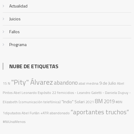
Actualidad
Juicios
Fallos
Programa
NUBE DE ETIQUETAS
"Pity" Álvarez
abandono
9 de Julio
15 N
abal medina
Abel
Pintos
Abel Leonardo Espósito
22 femicidios
- Leandro Galetti - Daniela Dupuy -
8M
2019
"Indio" Solari
Elizabeth (comunicación telefónica)
2021
#8N
“aportantes truchos”
1diputados
Abel Furlán
+ATR
abandonado
#NiUnaMenos