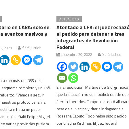
ACTUALIDAD
ario en CABA: solo se
Atentado a CFK: el juez rechaz
ra eventos masivos y
el pedido para detener a tres
integrantes de Revolución
Federal
22, 2021
Será Justicia
diciembre 29, 2022
Será Justicia
nta con más del 85% de la
En la resolución, Martínez de Giorgi indicó
n esquema completo y un 15%
que la situación no se modificó desde que
refuerzo. “Vamos a seguir
fueron liberados. Tampoco aceptó allanar 
uestros protocolos. En la
casa de su vecina y citar a indagatoria a
ustifica ir hacia un pase
Rossana Caputo. Todo había sido pedido
amplio”, señaló Felipe Miguel.
por Cristina Kirchner. El juez federal
en varias provincias pusiera