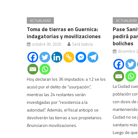
ACTUALIDAD
ACTUALIDAD
Toma de tierras en Guernica:
Pase Sanit
indagatorias y movilizaciones
pedirá pa
boliches
octubre 30, 2020
Será Justicia
diciembre 
Hoy declaran los 36 imputados: a 12 se los
La Ciudad cue
acusó por el delito de “usurpación”,
población co
mientras las 24 restantes serán
con dosis de 
investigadas por “resistencia a la
manteniendo n
autoridad”. Además, el fiscal anticipó se
Ciudad no se j
devolverán las tierras a sus propietarios.
sanitario más 
Anunciaron movilizaciones.
Luego de que 