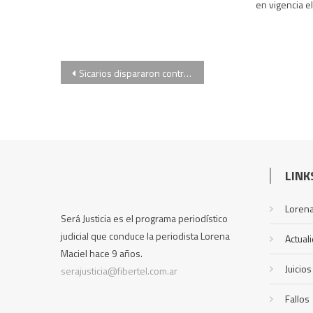
en vigencia e
Navegación
Sicarios dispararon contra 2 restaurantes que estaban llenos de gente: hay 3 heridos de gravedad
de
entradas
LINK
Lorena
Será Justicia es el programa periodístico
judicial que conduce la periodista Lorena
Actual
Maciel hace 9 años.
Juicios
serajusticia@fibertel.com.ar
Fallos