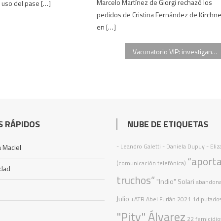
Marcelo Martínez de Giorgi rechazó los
l uso del pase […]
pedidos de Cristina Fernández de Kirchne
en […]
Vacunatorio VIP: investigan las llamadas de la ministra Carla Vizzotti
S RÁPIDOS
NUBE DE ETIQUETAS
- Leandro Galetti - Daniela Dupuy - Eli
 Maciel
“aport
(comunicación telefónica)
idad
truchos”
"Indio" Solari
abandon
Julio
+ATR
Abel Furlán
2021
1diputado
"Pity" Álvarez
22 femicidio