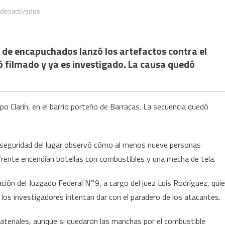
en
 desactivados
Atacaron
con
bombas
 de encapuchados lanzó los artefactos contra el
molotov
dó filmado y ya es investigado. La causa quedó
el
edificio
del
po Clarín, en el barrio porteño de Barracas. La secuencia quedó
diario
Clarín
de seguridad del lugar observó cómo al menos nueve personas
nfrente encendían botellas con combustibles y una mecha de tela.
ción del Juzgado Federal N°9, a cargo del juez Luis Rodríguez, qui
 los investigadores intentan dar con el paradero de los atacantes.
materiales, aunque si quedaron las manchas por el combustible