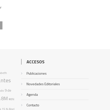
r
ACCESOS
zabeth
Publicaciones
antes
Novedades Editoriales
9 de
ado
Agenda
8M
s
#8N
Contacto
s
15 N
Abel