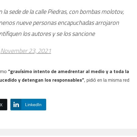
 la sede de la calle Piedras, con bombas molotov,
l menos nueve personas encapuchadas arrojaron
entifiquen los autores y se los sancione
)
November 23, 2021
como
“gravísimo intento de amedrentar al medio y a toda la
o sucedido y detengan los responsables”
, pidió en la misma red
LinkedIn
/X