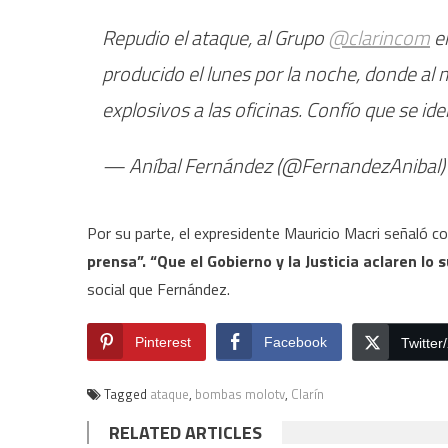
Repudio el ataque, al Grupo
@clarincom
en
producido el lunes por la noche, donde a
explosivos a las oficinas. Confío que se id
— Aníbal Fernández (@FernandezAnibal
Por su parte, el expresidente Mauricio Macri señaló 
prensa”. “Que el Gobierno y la Justicia aclaren l
social que Fernández.
Pinterest
Facebook
Twitter
Tagged
ataque
,
bombas molotv
,
Clarín
RELATED ARTICLES