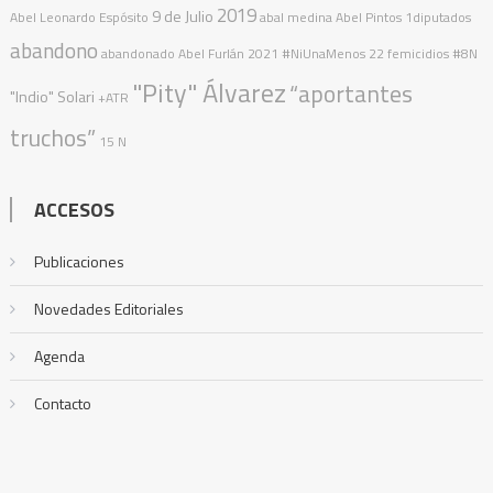
2019
9 de Julio
Abel Leonardo Espósito
abal medina
Abel Pintos
1diputados
abandono
abandonado
Abel Furlán
2021
#NiUnaMenos
22 femicidios
#8N
"Pity" Álvarez
“aportantes
"Indio" Solari
+ATR
truchos”
15 N
ACCESOS
Publicaciones
Novedades Editoriales
Agenda
Contacto