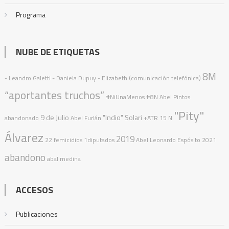
Programa
NUBE DE ETIQUETAS
8M
- Leandro Galetti - Daniela Dupuy - Elizabeth (comunicación telefónica)
“aportantes truchos”
#NiUnaMenos
#8N
Abel Pintos
"Pity"
9 de Julio
"Indio" Solari
abandonado
Abel Furlán
+ATR
15 N
Álvarez
2019
22 femicidios
1diputados
Abel Leonardo Espósito
2021
abandono
abal medina
ACCESOS
Publicaciones