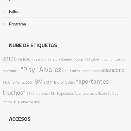
Fallos
Programa
NUBE DE ETIQUETAS
2019
9 de Julio
- Leandro Galetti - Daniela Dupuy - Elizabeth (comunicación
"Pity" Álvarez
abandono
telefónica)
Abel Furlán
abandonado
“aportantes
8M
"Indio" Solari
#NiUnaMenos
2021
+ATR
truchos”
22 femicidios
#8N
1diputados
Abel Leonardo Espósito
Abel
Pintos
15 N
abal medina
ACCESOS