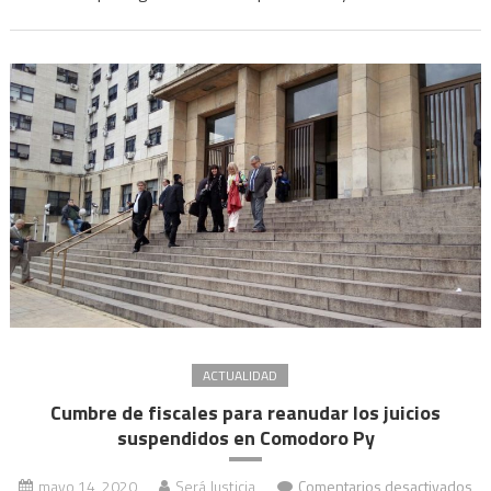
anticipó
que
el
organismo
se
retirará
de
otras
causas:
“El
Estado
no
tiene
que
ACTUALIDAD
querellar,
Cumbre de fiscales para reanudar los juicios
para
suspendidos en Comodoro Py
eso
están
mayo 14, 2020
Será Justicia
Comentarios desactivados