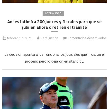
ACTUALIDAD
Anses intimó a 200 jueces y fiscales para que se
jubilen ahora o retiren el trámite
febrero 17, 2021
Será Justicia
Comentarios desactivados
en
Anses
La decisión apunta a los funcionarios judiciales que iniciaron el
intimó
proceso pero lo dejaron en stand by.
a
200
jueces
y
fiscales
para
que
se