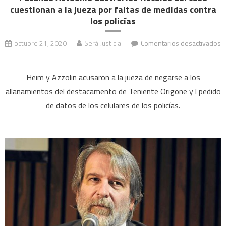
cuestionan a la jueza por faltas de medidas contra
los policías
octubre 21, 2020
Será Justicia
Comentarios desactivados
en
Facundo
Heim y Azzolin acusaron a la jueza de negarse a los
Astudillo
allanamientos del destacamento de Teniente Origone y l pedido
Castro:
de datos de los celulares de los policías.
los
fiscales
del
caso
cuestionan
a
la
jueza
por
faltas