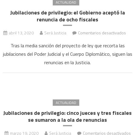
ACTUALIDAD
Jubilaciones de privilegio: el Gobierno aceptó la
renuncia de ocho fiscales
en
abril 13, 2020
Será Justicia
Comentarios desactivados
Jubil
Tras la media sanción del proyecto de ley que recorta las
de
jubilaciones del Poder Judicial y el Cuerpo Diplomático, siguen las
privi
renuncias en la Justicia.
el
Gobi
acep
la
renu
de
ACTUALIDAD
ocho
Jubilaciones de privilegio: cinco jueces y tres fiscales
fisca
se sumaron a la ola de renuncias
marzo 19, 2020
Será Justicia
Comentarios desactivados