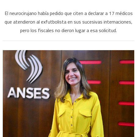
en
Caso
El neurocirujano había pedido que citen a declarar a 17 médicos
Maradona:
que atendieron al exfutbolista en sus sucesivas internaciones,
rechazaron
pero los fiscales no dieron lugar a esa solicitud.
el
pedido
de
Luque
para
suspender
la
junta
médica