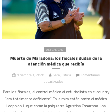
jubilen
ahora
o
retiren
el
trámite
ACTUALIDAD
Muerte de Maradona: los fiscales dudan de la
atención médica que recibía
diciembre 1, 2020
Será Justicia
Comentarios
en
desactivados
Muerte
Para los fiscales, el control médico al exfutbolista en el country
de
“era totalmente deficiente”. En la mira están tanto el médico
Maradona:
Leopoldo Luque como la psiquiatra Agustina Cosachov. Los
los