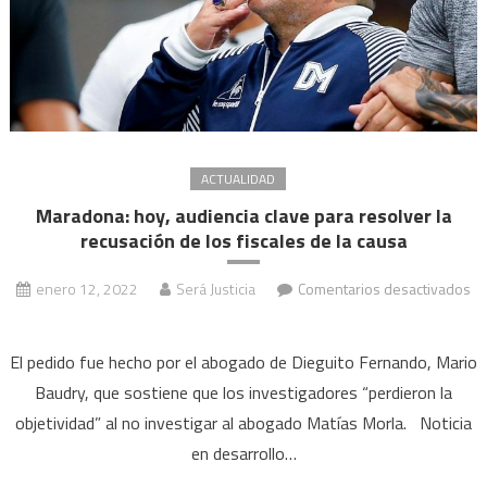
ACTUALIDAD
Maradona: hoy, audiencia clave para resolver la
recusación de los fiscales de la causa
enero 12, 2022
Será Justicia
Comentarios desactivados
en
Maradona:
El pedido fue hecho por el abogado de Dieguito Fernando, Mario
hoy,
Baudry, que sostiene que los investigadores “perdieron la
audiencia
objetividad” al no investigar al abogado Matías Morla. Noticia
clave
en desarrollo…
para
resolver