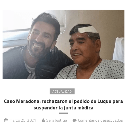
la
recusación
de
los
fiscales
de
la
causa
ACTUALIDAD
Caso Maradona: rechazaron el pedido de Luque para
suspender la junta médica
marzo 25, 2021
Será Justicia
Comentarios desactivados