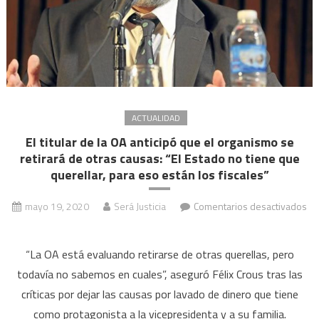
de
medidas
contra
los
policías
ACTUALIDAD
El titular de la OA anticipó que el organismo se
retirará de otras causas: “El Estado no tiene que
querellar, para eso están los fiscales”
mayo 19, 2020
Será Justicia
Comentarios desactivados
en
El
“La OA está evaluando retirarse de otras querellas, pero
titular
todavía no sabemos en cuales”, aseguró Félix Crous tras las
de
críticas por dejar las causas por lavado de dinero que tiene
la
como protagonista a la vicepresidenta y a su familia.
OA