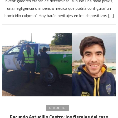
investigadores tratan de determinar “si hubo una mala praxis,
fiscales
dudan
una negligencia o impericia médica que podría configurar un
de
homicidio culposo”. Hoy harán peritajes en los dispositivos […]
la
atención
médica
que
recibía
ACTUALIDAD
Facundo Astudillo Castro: los fiscales del caso