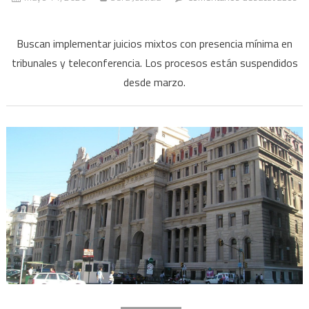
los
en
fiscales”
Cumbre
Buscan implementar juicios mixtos con presencia mínima en
de
tribunales y teleconferencia. Los procesos están suspendidos
fiscales
desde marzo.
para
reanudar
los
juicios
suspendidos
en
Comodoro
Py