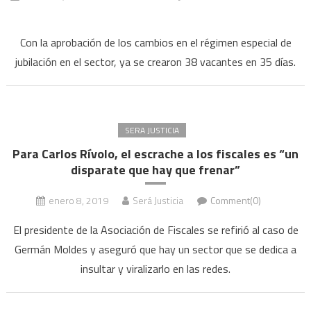
en
Jubilaciones
Con la aprobación de los cambios en el régimen especial de
de
jubilación en el sector, ya se crearon 38 vacantes en 35 días.
privilegio:
cinco
jueces
y
SERA JUSTICIA
tres
Para Carlos Rívolo, el escrache a los fiscales es “un
fiscales
disparate que hay que frenar”
se
sumaron
enero 8, 2019
Será Justicia
Comment(0)
a
la
El presidente de la Asociación de Fiscales se refirió al caso de
ola
Germán Moldes y aseguró que hay un sector que se dedica a
de
insultar y viralizarlo en las redes.
renuncias