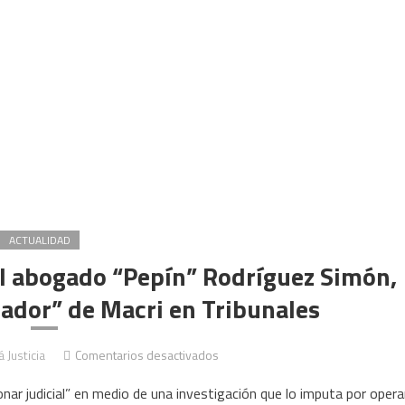
ACTUALIDAD
 al abogado “Pepín” Rodríguez Simón,
ador” de Macri en Tribunales
en
 Justicia
Comentarios desactivados
Prohíben
ionar judicial” en medio de una investigación que lo imputa por opera
la