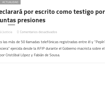
ACTUALIDAD
clarará por escrito como testigo por
suntas presiones
en
á Justicia
Comentarios desactivados
Grupo
s las más de 50 llamadas telefónicas registradas entre él y “Pepín
Indalo:
nciera” ejercida desde la AFIP durante el Gobierno macrista sobre el
Rosenkrantz
por Cristóbal López y Fabián de Sousa.
declarará
por
escrito
como
testigo
por
las
presuntas
presiones