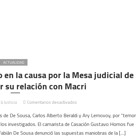
ACTUALIDAD
 en la causa por la Mesa judicial de
 su relación con Macri
en
á Justicia
Comentarios desactivados
El
os de De Sousa, Carlos Alberto Beraldi y Ary Lernovoy, por “temor
juez
de los investigados. El camarista de Casación Gustavo Hornos fue
Hornos
 Fabián De Sousa denunció las supuestas maniobras de la […]
fue