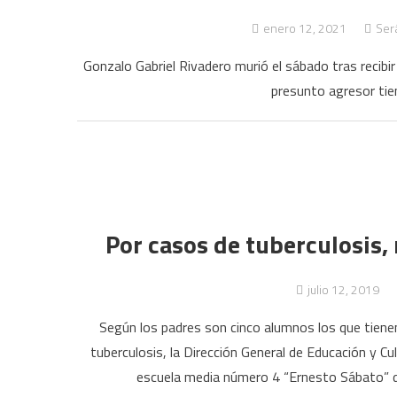
enero 12, 2021
Será
Gonzalo Gabriel Rivadero murió el sábado tras recibir
presunto agresor tien
Por casos de tuberculosis,
julio 12, 2019
Según los padres son cinco alumnos los que tiene
tuberculosis, la Dirección General de Educación y Cu
escuela media número 4 “Ernesto Sábato” de