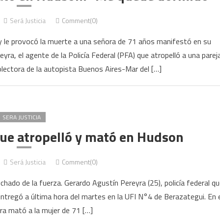
Será Justicia
Comment(0)
y le provocó la muerte a una señora de 71 años manifestó en su
yra, el agente de la Policía Federal (PFA) que atropelló a una parej
olectora de la autopista Buenos Aires-Mar del […]
SERA JUSTICIA
que atropelló y mató en Hudson
Será Justicia
Comment(0)
chado de la fuerza. Gerardo Agustín Pereyra (25), policía federal qu
entregó a última hora del martes en la UFI N°4 de Berazategui. En e
a mató a la mujer de 71 […]