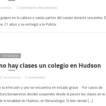
en
 Justicia
Comentarios desactivados
Hudson:
 golpes en la cabeza y varias partes del cuerpo durante una pelea. E
hay
e 21 años y se entregó a la Policía.
un
detenido
por
la
muerte
de
ACTUALIDAD
un
 no hay clases un colegio en Hudson
joven
que
Será Justicia
Comment(1)
fue
atacado
n la infección y uno se encuentra en estado grave. Por casos de
en
ltura bonaerense decidió suspender desde el jueves las clases en la
una
 la localidad de Hudson, en Berazategui. Si bien desde […]
fiesta