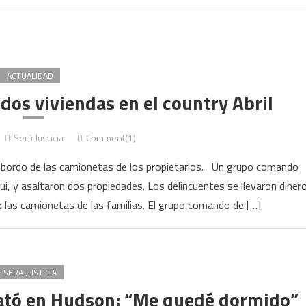
clandestina
ACTUALIDAD
dos viviendas en el country Abril
Será Justicia
Comment(1)
 a bordo de las camionetas de los propietarios. Un grupo comando
i, y asaltaron dos propiedades. Los delincuentes se llevaron diner
e las camionetas de las familias. El grupo comando de […]
SERA JUSTICIA
 mató en Hudson: “Me quedé dormido”