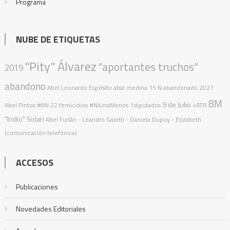
Programa
NUBE DE ETIQUETAS
"Pity" Álvarez
“aportantes truchos”
2019
abandono
Abel Leonardo Espósito
abal medina
15 N
abandonado
2021
8M
9 de Julio
Abel Pintos
#8N
22 femicidios
#NiUnaMenos
1diputados
+ATR
"Indio" Solari
Abel Furlán
- Leandro Galetti - Daniela Dupuy - Elizabeth
(comunicación telefónica)
ACCESOS
Publicaciones
Novedades Editoriales