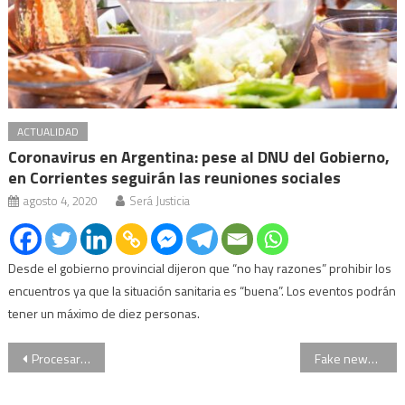
ACTUALIDAD
Coronavirus en Argentina: pese al DNU del Gobierno,
en Corrientes seguirán las reuniones sociales
agosto 4, 2020
Será Justicia
Desde el gobierno provincial dijeron que “no hay razones” prohibir los
encuentros ya que la situación sanitaria es “buena”. Los eventos podrán
tener un máximo de diez personas.
Navegación
Procesaron a Cristóbal López y a Fabián De Sousa por lavado de activos
Fake news: la joven holandesa no murió por eutanasia
de