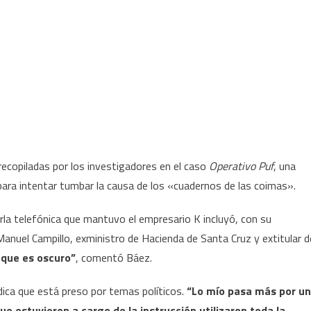
recopiladas por los investigadores en el caso
Operativo Puf
, una
 para intentar tumbar la causa de los «cuadernos de las coimas».
la telefónica que mantuvo el empresario K incluyó, con su
Manuel Campillo, exministro de Hacienda de Santa Cruz y extitular d
 que es oscuro”
, comentó Báez.
dica que está preso por temas políticos.
“Lo mío pasa más por un
que estuvieron a cargo de la instrucción utilizaron toda la