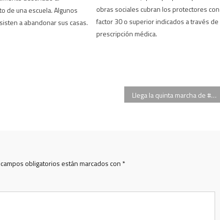
obras sociales cubran los protectores con
o de una escuela. Algunos
factor 30 o superior indicados a través de
sisten a abandonar sus casas.
prescripción médica.
Llega la quinta marcha de #NiUnaMenos en todo el país
 campos obligatorios están marcados con
*