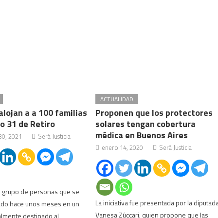
ACTUALIDAD
lojan a a 100 familias
Proponen que los protectores
io 31 de Retiro
solares tengan cobertura
médica en Buenos Aires
30, 2021
Será Justicia
enero 14, 2020
Será Justicia
n grupo de personas que se
La iniciativa fue presentada por la diputad
lado hace unos meses en un
Vanesa Zúccari, quien propone que las
almente destinado al