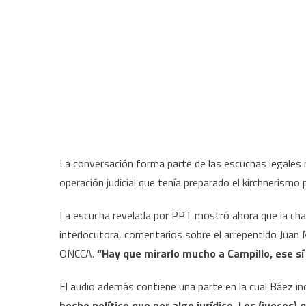
La conversación forma parte de las escuchas legales 
operación judicial que tenía preparado el kirchnerismo
La escucha revelada por PPT mostró ahora que la char
interlocutora, comentarios sobre el arrepentido Juan 
ONCCA.
“Hay que mirarlo mucho a Campillo, ese sí
El audio además contiene una parte en la cual Báez in
hecho político que por algo jurídico. Los (jueces) 