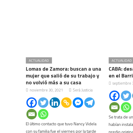
ACTUALIDAD
ACTUALIDAD
Lomas de Zamora: buscan a una
CABA: desa
mujer que salió de su trabajo y
en el Barr
no volvió más a su casa
septiembre 
noviembre 30, 2021
Será Justicia
Se trata de u
El último contacto que tuvo Nancy Videla
habían insta
con su familia fue el viernes por la tarde
predio origin