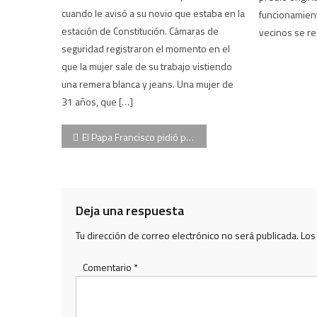
cuando le avisó a su novio que estaba en la
funcionamient
estación de Constitución. Cámaras de
vecinos se re
seguridad registraron el momento en el
que la mujer sale de su trabajo vistiendo
una remera blanca y jeans. Una mujer de
31 años, que […]
Navegación
El Papa Francisco pidió perdón a la comunidad gitana
de
entradas
Deja una respuesta
Tu dirección de correo electrónico no será publicada.
Los
Comentario
*