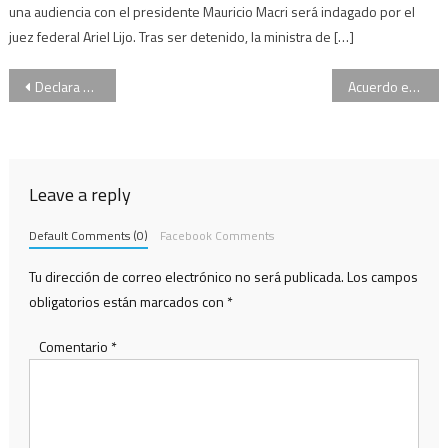
una audiencia con el presidente Mauricio Macri será indagado por el
juez federal Ariel Lijo. Tras ser detenido, la ministra de […]
Navegación
Declara en Cámara Gesell la nena que fue violada en San Juan
Acuerdo entre Argentina y Uruguay para recuperar activos de la corrupción
de
entradas
Leave a reply
Default Comments (0)
Facebook Comments
Tu dirección de correo electrónico no será publicada.
Los campos
obligatorios están marcados con
*
Comentario
*