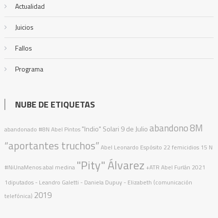
Actualidad
Juicios
Fallos
Programa
NUBE DE ETIQUETAS
abandono
8M
"Indio" Solari
9 de Julio
abandonado
#8N
Abel Pintos
“aportantes truchos”
Abel Leonardo Espósito
22 femicidios
15 N
"Pity" Álvarez
#NiUnaMenos
abal medina
+ATR
Abel Furlán
2021
1diputados
- Leandro Galetti - Daniela Dupuy - Elizabeth (comunicación
2019
telefónica)