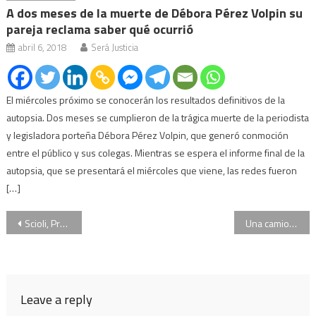
A dos meses de la muerte de Débora Pérez Volpin su
pareja reclama saber qué ocurrió
abril 6, 2018
Será Justicia
El miércoles próximo se conocerán los resultados definitivos de la
autopsia. Dos meses se cumplieron de la trágica muerte de la periodista
y legisladora porteña Débora Pérez Volpin, que generó conmoción
entre el público y sus colegas. Mientras se espera el informe final de la
autopsia, que se presentará el miércoles que viene, las redes fueron
[…]
Navegación
Scioli, Prat Gay, Pinedo y Negri serán testigos del juicio contra CFK por la causa Dólar Futuro
Una camioneta de Cristina Kirchner, entre los 46 autos incautados en la causa por direccionamiento de obra pública
de
entradas
Leave a reply