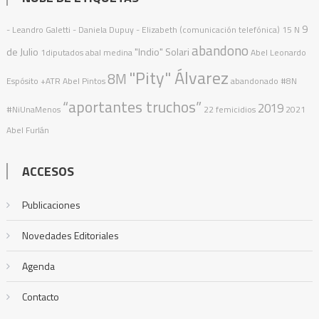
9
- Leandro Galetti - Daniela Dupuy - Elizabeth (comunicación telefónica)
15 N
abandono
de Julio
"Indio" Solari
1diputados
abal medina
Abel Leonardo
"Pity" Álvarez
8M
Espósito
+ATR
Abel Pintos
abandonado
#8N
“aportantes truchos”
2019
#NiUnaMenos
22 femicidios
2021
Abel Furlán
ACCESOS
Publicaciones
Novedades Editoriales
Agenda
Contacto