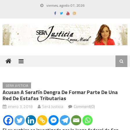
Skip
viernes, agosto 07, 2026
to
content
SERA JUSTICIA
Acusan A Serafín Dengra De Formar Parte De Una
Red De Estafas Tributarias
enero 3, 2018
Será Justicia
Comment(0)
El ex rugbier es investigado por la jueza federal de San