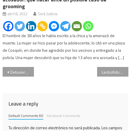
grooming
abril 8, 2022
Será Justicia
El hombre de 38 años le había escrito a la chica y la amenazó de
muerte. La mujer se hizo pasar por la adolescente, lo citó en una plaza
de Cosquín, en donde fue agredido por los vecinos y entregado a la
policía. Una mujer descubrió que su hija de 13 años era acosada y […]
Navegación
Detuvieron al principal sospechoso del triple crimen en Melchor Romero: podría declarar hoy
Lesbofobia: el acusado de agredir a una pareja de mujeres en Parque Avellaneda deberá realizar dos cursos
de
entradas
Leave a reply
Default Comments (0)
Facebook Comments
Tu dirección de correo electrónico no será publicada.
Los campos