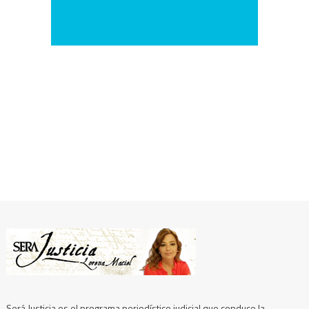
Será Justicia es el programa periodístico judicial que conduce la