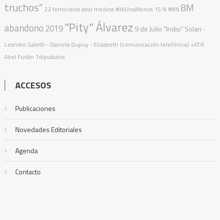
truchos”
8M
22 femicidios
abal medina
#NiUnaMenos
15 N
#8N
"Pity" Álvarez
abandono
2019
9 de Julio
"Indio" Solari
-
Leandro Galetti - Daniela Dupuy - Elizabeth (comunicación telefónica)
+ATR
Abel Furlán
1diputados
ACCESOS
Publicaciones
Novedades Editoriales
Agenda
Contacto