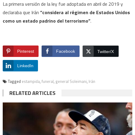
La primera versión de la ley fue adoptada en abril de 2019 y
declaraba que Irán
“considera al régimen de Estados Unidos
como un estado padrino del terrorismo”
.
Pinterest
Facebook
Twitter/X
LinkedIn
Tagged
estampida
,
funeral
,
general Soleimani
,
Irán
RELATED ARTICLES