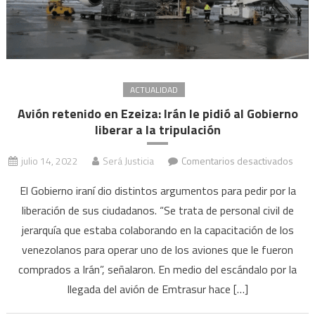
ACTUALIDAD
Avión retenido en Ezeiza: Irán le pidió al Gobierno
liberar a la tripulación
en
julio 14, 2022
Será Justicia
Comentarios desactivados
Avió
El Gobierno iraní dio distintos argumentos para pedir por la
reten
liberación de sus ciudadanos. “Se trata de personal civil de
en
jerarquía que estaba colaborando en la capacitación de los
Ezeiz
Irán
venezolanos para operar uno de los aviones que le fueron
le
comprados a Irán”, señalaron. En medio del escándalo por la
pidió
llegada del avión de Emtrasur hace […]
al