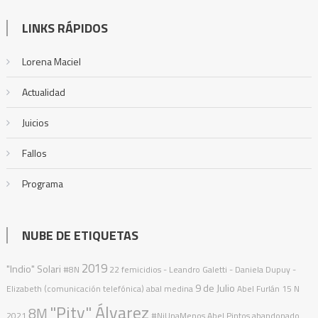
LINKS RÁPIDOS
Lorena Maciel
Actualidad
Juicios
Fallos
Programa
NUBE DE ETIQUETAS
2019
"Indio" Solari
#8N
22 femicidios
- Leandro Galetti - Daniela Dupuy -
9 de Julio
Elizabeth (comunicación telefónica)
abal medina
Abel Furlán
15 N
"Pity" Álvarez
8M
2021
#NiUnaMenos
Abel Pintos
abandonado