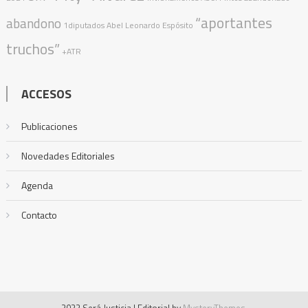
“aportantes
abandono
1diputados
Abel Leonardo Espósito
truchos”
+ATR
ACCESOS
Publicaciones
Novedades Editoriales
Agenda
Contacto
2022 Será Justicia
|
Editorial by
MysteryThemes
.