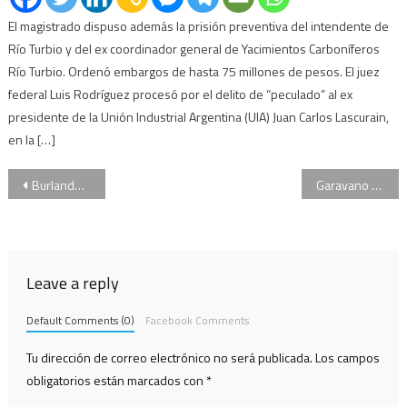
El magistrado dispuso además la prisión preventiva del intendente de
Río Turbio y del ex coordinador general de Yacimientos Carboníferos
Río Turbio. Ordenó embargos de hasta 75 millones de pesos. El juez
federal Luis Rodríguez procesó por el delito de “peculado” al ex
presidente de la Unión Industrial Argentina (UIA) Juan Carlos Lascurain,
en la […]
Navegación
Burlando pidió investigar los dichos de la hermana de Thelma Fardin
Garavano reiteró su defensa a la imputabilidad de jóvenes de 15 años
de
entradas
Leave a reply
Default Comments (0)
Facebook Comments
Tu dirección de correo electrónico no será publicada.
Los campos
obligatorios están marcados con
*