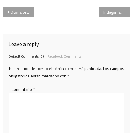
Navegación
Ocaña pidió a Bonadío que investigue a Santa María por movimientos millonarios
Indagan a un ex funcionario kirchnerista por el derrame en el Veladero
de
entradas
Leave a reply
Default Comments (0)
Facebook Comments
Tu dirección de correo electrónico no será publicada.
Los campos
obligatorios están marcados con
*
Comentario
*