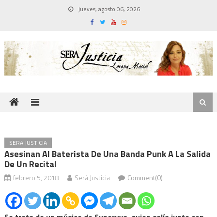
Skip
jueves, agosto 06, 2026
to
content
SERA JUSTICIA
Asesinan Al Baterista De Una Banda Punk A La Salida
De Un Recital
febrero 5, 2018
Será Justicia
Comment(0)
Se trata de un músico de Superuva, quien salía junto con