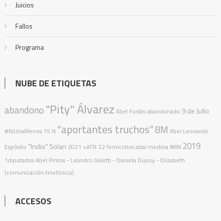
Juicios
Fallos
Programa
NUBE DE ETIQUETAS
"Pity" Álvarez
abandono
9 de Julio
Abel Furlán
abandonado
“aportantes truchos”
8M
#NiUnaMenos
15 N
Abel Leonardo
2019
"Indio" Solari
Espósito
2021
+ATR
22 femicidios
abal medina
#8N
1diputados
Abel Pintos
- Leandro Galetti - Daniela Dupuy - Elizabeth
(comunicación telefónica)
ACCESOS