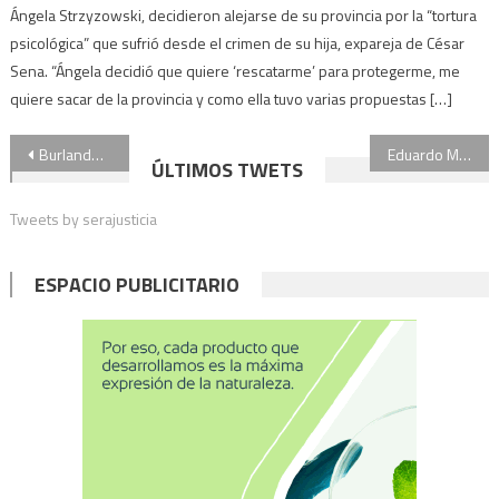
Ángela Strzyzowski, decidieron alejarse de su provincia por la “tortura
psicológica” que sufrió desde el crimen de su hija, expareja de César
Sena. “Ángela decidió que quiere ‘rescatarme’ para protegerme, me
quiere sacar de la provincia y como ella tuvo varias propuestas […]
Navegación
Burlando advirtió que pedirá la detención de la jueza Makintach si pierde sus fueros
Eduardo Menem, contra la serie sobre su hermano: “Está hecha con mucha mala fe, es una basura”
ÚLTIMOS TWETS
de
Tweets by serajusticia
entradas
ESPACIO PUBLICITARIO