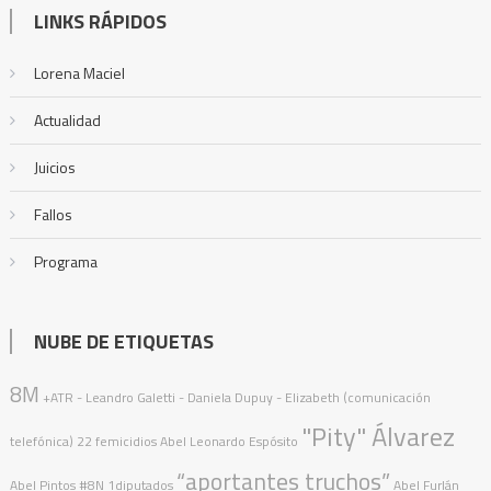
LINKS RÁPIDOS
Lorena Maciel
Actualidad
Juicios
Fallos
Programa
NUBE DE ETIQUETAS
8M
+ATR
- Leandro Galetti - Daniela Dupuy - Elizabeth (comunicación
"Pity" Álvarez
telefónica)
22 femicidios
Abel Leonardo Espósito
“aportantes truchos”
Abel Pintos
#8N
1diputados
Abel Furlán