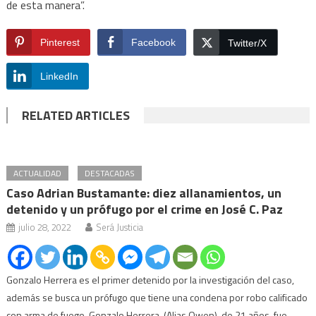
de esta manera”.
Pinterest
Facebook
Twitter/X
LinkedIn
RELATED ARTICLES
ACTUALIDAD
DESTACADAS
Caso Adrian Bustamante: diez allanamientos, un
detenido y un prófugo por el crime en José C. Paz
julio 28, 2022
Será Justicia
Gonzalo Herrera es el primer detenido por la investigación del caso,
además se busca un prófugo que tiene una condena por robo calificado
con arma de fuego. Gonzalo Herrera, (Alias Owen), de 21 años, fue