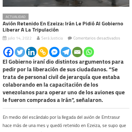
ACTUALIDAD
Avión Retenido En Ezeiza: Irán Le Pidió Al Gobierno
Liberar A La Tripulación
en
julio 14, 2022
Será Justicia
Comentarios desactivados
Avión
reteni
en
El
G
obierno iraní dio distintos argumentos para
Ezeiza
pedir por la liberación de sus ciudadanos. “Se
Irán
trata de personal civil de jerarquía que estaba
le
colaborando en la capacitación de los
pidió
venezolanos para operar uno de los aviones que
al
le fueron comprados a Irán”, señalaron.
Gobie
liberar
En medio del escándalo por la llegada del avión de Emtrasur
a
hace más de una mes y quedó retenido en Ezeiza, se supo que
la