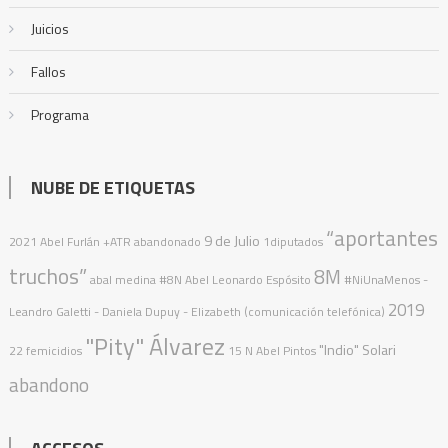
Juicios
Fallos
Programa
NUBE DE ETIQUETAS
“aportantes
9 de Julio
2021
Abel Furlán
+ATR
abandonado
1diputados
truchos”
8M
abal medina
#8N
Abel Leonardo Espósito
#NiUnaMenos
-
2019
Leandro Galetti - Daniela Dupuy - Elizabeth (comunicación telefónica)
"Pity" Álvarez
"Indio" Solari
22 femicidios
15 N
Abel Pintos
abandono