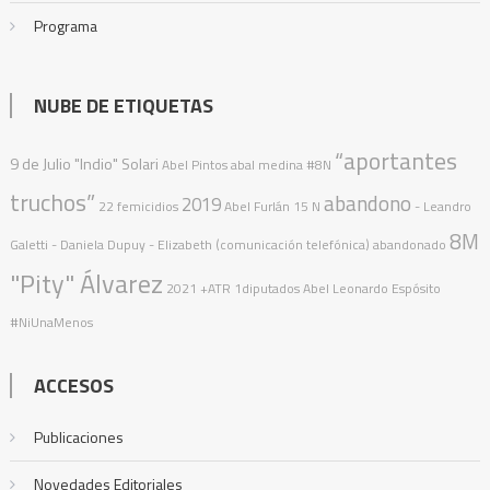
Programa
NUBE DE ETIQUETAS
“aportantes
9 de Julio
"Indio" Solari
Abel Pintos
abal medina
#8N
truchos”
abandono
2019
22 femicidios
Abel Furlán
15 N
- Leandro
8M
Galetti - Daniela Dupuy - Elizabeth (comunicación telefónica)
abandonado
"Pity" Álvarez
2021
+ATR
1diputados
Abel Leonardo Espósito
#NiUnaMenos
ACCESOS
Publicaciones
Novedades Editoriales