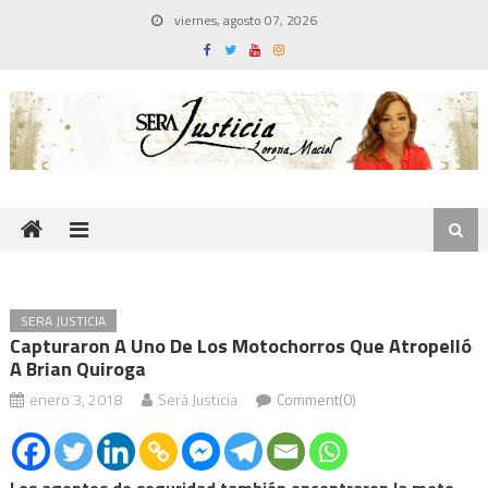
Skip
viernes, agosto 07, 2026
to
content
SERA JUSTICIA
Capturaron A Uno De Los Motochorros Que Atropelló
A Brian Quiroga
enero 3, 2018
Será Justicia
Comment(0)
Los agentes de seguridad también encontraron la moto