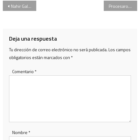
Navegación
Nahir Galarza fue trasladada a la comisaría y declara por el crimen de su exnovio
Procesaron con prisión preventiva a Nahir Galarza, la chica que mató al novio en Gualeguaychú
de
entradas
Deja una respuesta
Tu dirección de correo electrónico no será publicada.
Los campos
obligatorios están marcados con
*
Comentario
*
Nombre
*