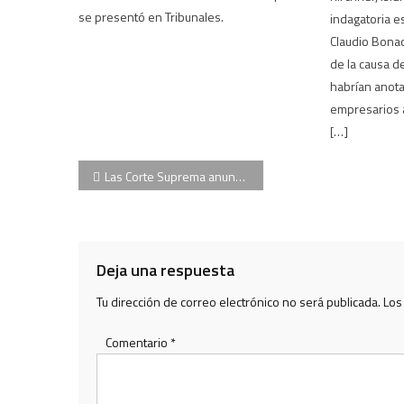
se presentó en Tribunales.
indagatoria es
Claudio Bonad
de la causa d
habrían anota
empresarios a
[…]
Navegación
Las Corte Suprema anuncia las causas sobre las que fallará en los próximos meses
de
entradas
Deja una respuesta
Tu dirección de correo electrónico no será publicada.
Los
Comentario
*