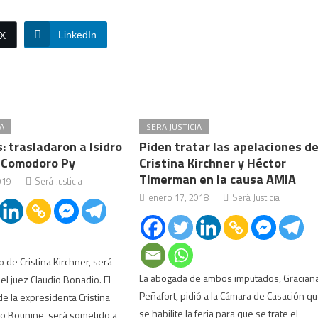
LinkedIn
/X
A
SERA JUSTICIA
 trasladaron a Isidro
Piden tratar las apelaciones d
 Comodoro Py
Cristina Kirchner y Héctor
Timerman en la causa AMIA
019
Será Justicia
enero 17, 2018
Será Justicia
o de Cristina Kirchner, será
La abogada de ambos imputados, Gracian
el juez Claudio Bonadio. El
Peñafort, pidió a la Cámara de Casación q
de la expresidenta Cristina
se habilite la feria para que se trate el
dro Bounine, será sometido a