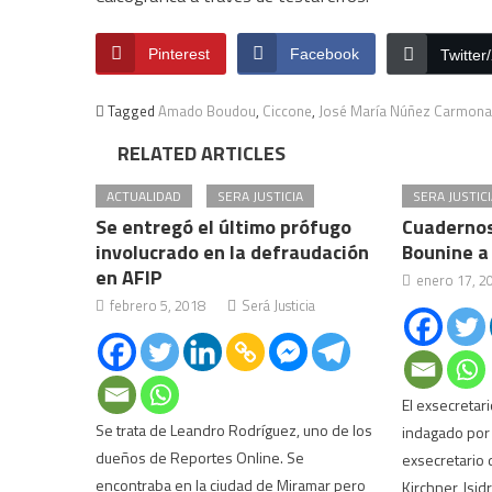
Pinterest
Facebook
Twitter
Tagged
Amado Boudou
,
Ciccone
,
José María Núñez Carmona
RELATED ARTICLES
ACTUALIDAD
SERA JUSTICIA
SERA JUSTICI
Se entregó el último prófugo
Cuadernos:
involucrado en la defraudación
Bounine a
en AFIP
enero 17, 2
febrero 5, 2018
Será Justicia
El exsecretari
Se trata de Leandro Rodríguez, uno de los
indagado por 
dueños de Reportes Online. Se
exsecretario 
encontraba en la ciudad de Miramar pero
Kirchner, Isi