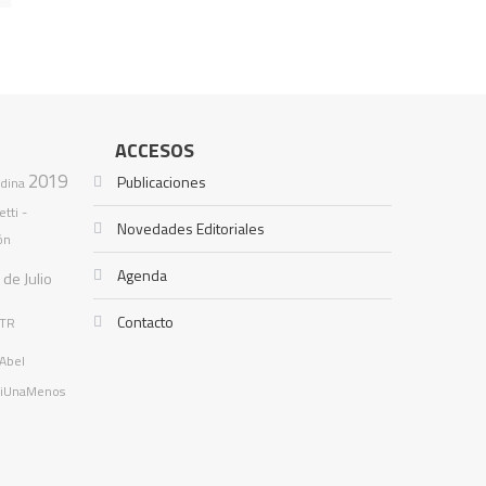
ACCESOS
2019
Publicaciones
dina
tti -
Novedades Editoriales
ón
Agenda
 de Julio
Contacto
ATR
Abel
iUnaMenos