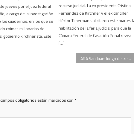
recurso judicial. La ex presidenta Cristina
te jueves por el juez federal
Fernández de Kirchner y el ex canciller
ío, a cargo de la investigación
Héctor Timerman solicitaron este martes l
e los cuadernos, en los que se
habilitación de la feria judicial para que la
do coimas millonarias de
Cámara Federal de Casación Penal revea
l gobierno kirchnerista. Este
[…]
ARA San Juan: luego de tres meses, la Justicia accede a imágenes nunca antes vistas del submarino
 campos obligatorios están marcados con
*