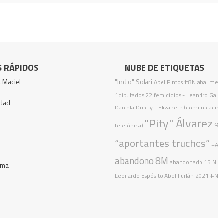
S RÁPIDOS
NUBE DE ETIQUETAS
 Maciel
"Indio" Solari
Abel Pintos
#8N
abal me
1diputados
22 femicidios
- Leandro Gale
idad
Daniela Dupuy - Elizabeth (comunicaci
"Pity" Álvarez
9
telefónica)
“aportantes truchos”
+
abandono
8M
abandonado
15 N
ama
Leonardo Espósito
Abel Furlán
2021
#N