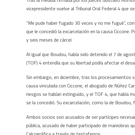
Tras la medida firmada por los jueces Gustavo Hornos,
vicepresidente vuelve al Tribunal Oral Federal 4 que s
“Me pude haber fugado 30 veces y no me fugué”, confe
que le concedió la excarcelación en la causa Ciccone.
y seis meses de cárcel.
Al igual que Boudou, había sido detenido el 7 de agos
(TOF) 4 entendía que su libertad podía afectar el desa
Sin embargo, en diciembre, tras los procesamientos sin
causa vinculada con Ciccone, el abogado de Núñez Car
riesgos se habían extinguido, y el TOF 4, que había 
se la concedió. Su excarcelación, como la de Boudou, f
Ambos socios son acusados de ser partícipes necesar
pública, acusado de haber participado de maniobras 
Calcográfica a través de testaferros.