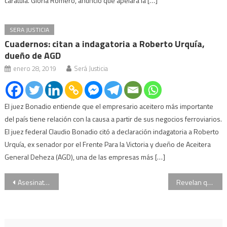
carátula. Gloria Romero, anunció que apelará la […]
SERA JUSTICIA
Cuadernos: citan a indagatoria a Roberto Urquía,
dueño de AGD
enero 28, 2019
Será Justicia
El juez Bonadio entiende que el empresario aceitero más importante
del país tiene relación con la causa a partir de sus negocios ferroviarios.
El juez federal Claudio Bonadio citó a declaración indagatoria a Roberto
Urquía, ex senador por el Frente Para la Victoria y dueño de Aceitera
General Deheza (AGD), una de las empresas más […]
Navegación
Asesinato en Entre Ríos: revelan que la joven protagonizó un falso secuestro
Revelan que Nahir Galarza peleó “a los golpes” con su novio en navidad
de
entradas