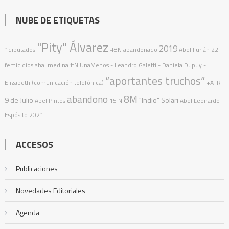
NUBE DE ETIQUETAS
"Pity" Álvarez
2019
1diputados
#8N
abandonado
Abel Furlán
22
femicidios
abal medina
#NiUnaMenos
- Leandro Galetti - Daniela Dupuy -
“aportantes truchos”
Elizabeth (comunicación telefónica)
+ATR
abandono
8M
9 de Julio
"Indio" Solari
Abel Pintos
15 N
Abel Leonardo
Espósito
2021
ACCESOS
Publicaciones
Novedades Editoriales
Agenda