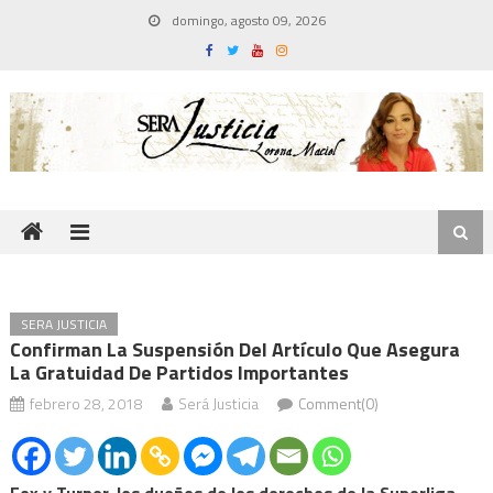
Skip
domingo, agosto 09, 2026
to
content
SERA JUSTICIA
Confirman La Suspensión Del Artículo Que Asegura
La Gratuidad De Partidos Importantes
febrero 28, 2018
Será Justicia
Comment(0)
Fox y Turner, los dueños de los derechos de la Superliga,