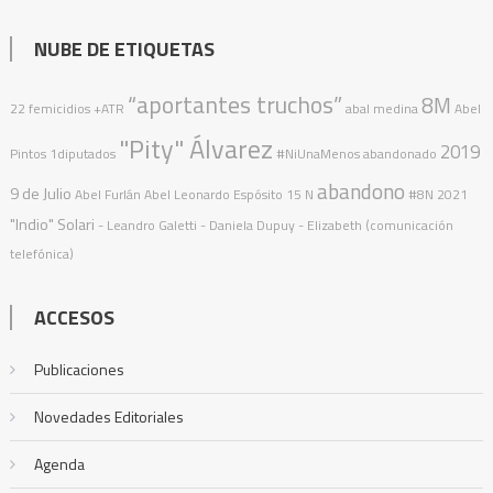
NUBE DE ETIQUETAS
“aportantes truchos”
8M
22 femicidios
+ATR
abal medina
Abel
"Pity" Álvarez
2019
Pintos
1diputados
#NiUnaMenos
abandonado
abandono
9 de Julio
Abel Furlán
Abel Leonardo Espósito
15 N
#8N
2021
"Indio" Solari
- Leandro Galetti - Daniela Dupuy - Elizabeth (comunicación
telefónica)
ACCESOS
Publicaciones
Novedades Editoriales
Agenda