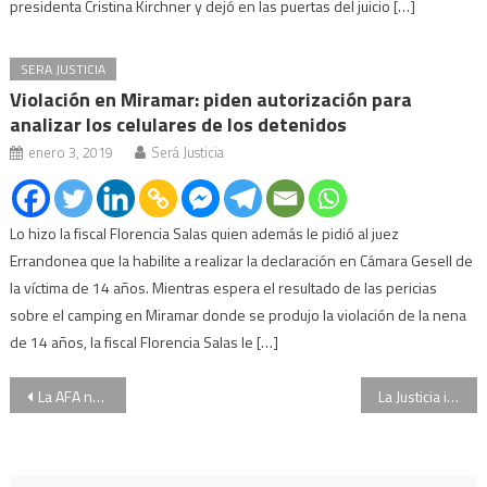
presidenta Cristina Kirchner y dejó en las puertas del juicio […]
SERA JUSTICIA
Violación en Miramar: piden autorización para
analizar los celulares de los detenidos
enero 3, 2019
Será Justicia
Lo hizo la fiscal Florencia Salas quien además le pidió al juez
Errandonea que la habilite a realizar la declaración en Cámara Gesell de
la víctima de 14 años. Mientras espera el resultado de las pericias
sobre el camping en Miramar donde se produjo la violación de la nena
de 14 años, la fiscal Florencia Salas le […]
Navegación
La AFA no suspenderá los partidos por cánticos contra Macri
La Justicia imputó a Hugo y Pablo Moyano en una causa por lavado de dinero
de
entradas