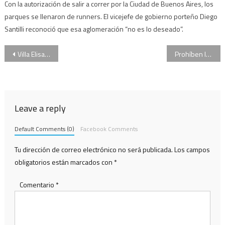
Con la autorización de salir a correr por la Ciudad de Buenos Aires, los
parques se llenaron de runners. El vicejefe de gobierno porteño Diego
Santilli reconoció que esa aglomeración “no es lo deseado”.
Navegación
Villa Elisa: la familia confirmó que el cuerpo es el de la odontóloga Gissella Solís Calle
Prohíben la venta de alimentos en inmediaciones de los estadios de fútbol
de
entradas
Leave a reply
Default Comments (0)
Facebook Comments
Tu dirección de correo electrónico no será publicada.
Los campos
obligatorios están marcados con
*
Comentario
*