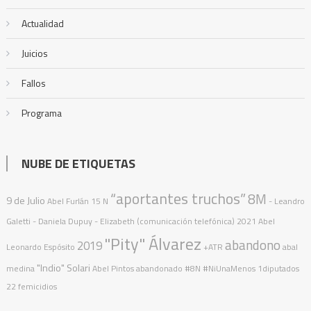
Actualidad
Juicios
Fallos
Programa
NUBE DE ETIQUETAS
“aportantes truchos”
8M
9 de Julio
Abel Furlán
15 N
- Leandro
Galetti - Daniela Dupuy - Elizabeth (comunicación telefónica)
2021
Abel
"Pity" Álvarez
abandono
2019
Leonardo Espósito
+ATR
abal
"Indio" Solari
medina
Abel Pintos
abandonado
#8N
#NiUnaMenos
1diputados
22 femicidios