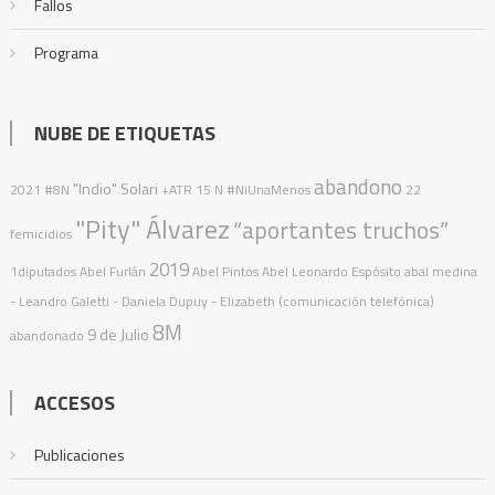
Fallos
Programa
NUBE DE ETIQUETAS
abandono
"Indio" Solari
2021
#8N
+ATR
15 N
#NiUnaMenos
22
"Pity" Álvarez
“aportantes truchos”
femicidios
2019
1diputados
Abel Furlán
Abel Pintos
Abel Leonardo Espósito
abal medina
- Leandro Galetti - Daniela Dupuy - Elizabeth (comunicación telefónica)
8M
9 de Julio
abandonado
ACCESOS
Publicaciones