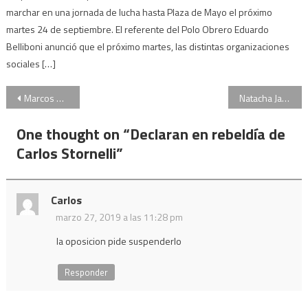
marchar en una jornada de lucha hasta Plaza de Mayo el próximo
martes 24 de septiembre. El referente del Polo Obrero Eduardo
Belliboni anunció que el próximo martes, las distintas organizaciones
sociales […]
Navegación
Marcos Peña vuelve al Congreso a dar brindar un informe sobre la gestión
Natacha Jaitt: había cocaína y alcohol en el cuerpo según las pericias toxicológicas
de
One thought on “
Declaran en rebeldía de
entradas
Carlos Stornelli
”
Carlos
marzo 27, 2019 a las 11:28 pm
la oposicion pide suspenderlo
Responder