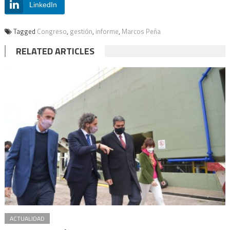
LinkedIn
Tagged
Congreso
,
gestión
,
informe
,
Marcos Peña
RELATED ARTICLES
ACTUALIDAD