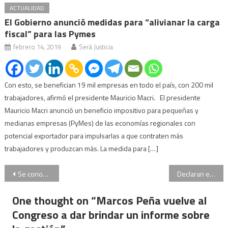
ACTUALIDAD
El Gobierno anunció medidas para “alivianar la carga
fiscal” para las Pymes
febrero 14, 2019
Será Justicia
Con esto, se benefician 19 mil empresas en todo el país, con 200 mil
trabajadores, afirmó el presidente Mauricio Macri. El presidente
Mauricio Macri anunció un beneficio impositivo para pequeñas y
medianas empresas (PyMes) de las economías regionales con
potencial exportador para impulsarlas a que contraten más
trabajadores y produzcan más. La medida para […]
Navegación
Se conoce el veredicto del juicio por la venta del Predio Ferial de la Rural
Declaran en rebeldía de Carlos Stornelli
de
One thought on “
Marcos Peña vuelve al
entradas
Congreso a dar brindar un informe sobre