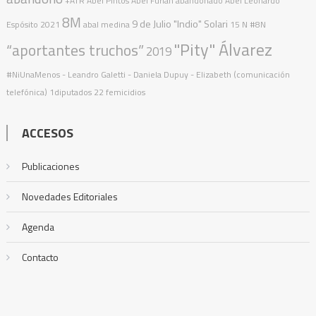
+ATR
Abel Pintos
Abel Furlán
abandonado
Abel Leonardo
8M
9 de Julio
"Indio" Solari
Espósito
2021
abal medina
15 N
#8N
"Pity" Álvarez
“aportantes truchos”
2019
#NiUnaMenos
- Leandro Galetti - Daniela Dupuy - Elizabeth (comunicación
telefónica)
1diputados
22 femicidios
ACCESOS
Publicaciones
Novedades Editoriales
Agenda
Contacto