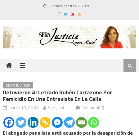
Skip
viernes, agosto 07, 2026
to
content
SERA JUSTICIA
Detuvieron Al Letrado Rubén Carrazone Por
Femicidio En Una Entrevista En La Calle
marzo 13, 2018
Será Justicia
Comment(0)
El abogado penalista está acusado por la desaparición de