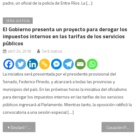
padre, un oficial de la policía de Entre Ríos. La […]
SERA JUSTICIA
El Gobierno presenta un proyecto para derogar los
impuestos internos en las tarifas de los servicios
públicos
abril 24, 2018
Será Justicia
La iniciativa será presentada por el presidente provisional del
Senado, Federico Pinedo, y alcanzará a todas las provincias y
municipios del país. En las próximas horas la iniciativa del oficialismo
para derogar los impuestos internos en las tarifas de los servicios
públicos ingresará al Parlamento. Mientras tanto, la oposición ratificó la
convocatoria a una sesión especial […]
Navegación
Declaró “Bebote Álvarez” y ratificó las acusaciones contra los Moyano
Casación Penal rechazó un pedido de libertad de Carlos Santiago Kirchner