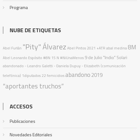
Programa
NUBE DE ETIQUETAS
"Pity" Álvarez
8M
Abel Furlán
Abel Pintos
2021
+ATR
abal medina
9 de Julio
"Indio" Solari
Abel Leonardo Espósito
#8N
15 N
#NiUnaMenos
abandonado
- Leandro Galetti - Daniela Dupuy - Elizabeth (comunicación
abandono
2019
telefónica)
1diputados
22 femicidios
“aportantes truchos”
ACCESOS
Publicaciones
Novedades Editoriales