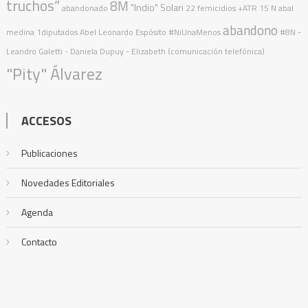
truchos”
8M
"Indio" Solari
abandonado
22 femicidios
+ATR
15 N
abal
abandono
medina
1diputados
Abel Leonardo Espósito
#NiUnaMenos
#8N
-
Leandro Galetti - Daniela Dupuy - Elizabeth (comunicación telefónica)
"Pity" Álvarez
ACCESOS
Publicaciones
Novedades Editoriales
Agenda
Contacto