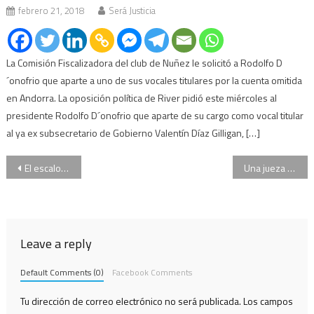
febrero 21, 2018
Será Justicia
La Comisión Fiscalizadora del club de Nuñez le solicitó a Rodolfo D
´onofrio que aparte a uno de sus vocales titulares por la cuenta omitida
en Andorra. La oposición política de River pidió este miércoles al
presidente Rodolfo D´onofrio que aparte de su cargo como vocal titular
al ya ex subsecretario de Gobierno Valentín Díaz Gilligan, […]
Navegación
El escalofriante relato de la “ex” hija del genocida Miguel Etchecolatz
Una jueza de San Martín frenó las obras en la base aérea de El Palomar
de
entradas
Leave a reply
Default Comments (0)
Facebook Comments
Tu dirección de correo electrónico no será publicada.
Los campos