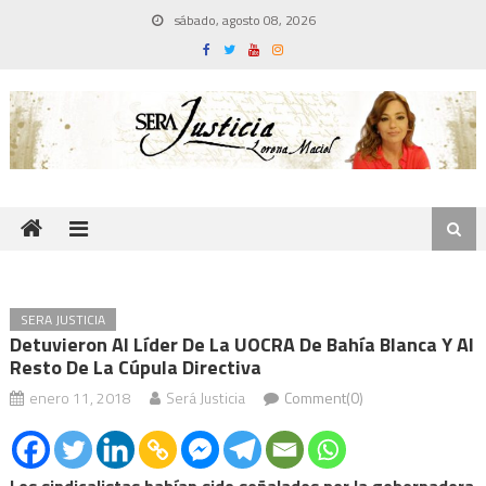
Skip
sábado, agosto 08, 2026
to
content
SERA JUSTICIA
Detuvieron Al Líder De La UOCRA De Bahía Blanca Y Al
Resto De La Cúpula Directiva
enero 11, 2018
Será Justicia
Comment(0)
Los sindicalistas habían sido señalados por la gobernadora